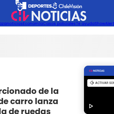
azanoticias
Economía
Casos policiales
Te ayuda
Show
Aler
cionado de la
 de carro lanza
la de ruedas