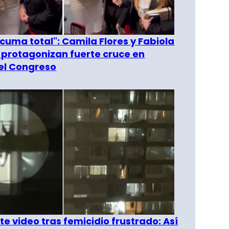
 cuma total": Camila Flores y Fabiola
 protagonizan fuerte cruce en
del Congreso
e video tras femicidio frustrado: Así