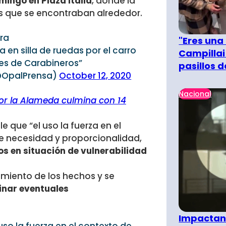
mingo en Plaza Italia
, donde la
os que se encontraban alrededor.
ura
"Eres una
 en silla de ruedas por el carro
Campillai
les de Carabineros”
pasillos 
@OpalPrensa)
October 12, 2020
Nacional
or la Alameda culmina con 14
le
que “el uso la fuerza en el
e necesidad y proporcionalidad,
s en situación de vulnerabilidad
miento de los hechos y se
inar eventuales
Impactant