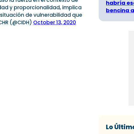
uso la fuerza en el contexto de
habría es
ad y proporcionalidad, implica
bencina a
situación de vulnerabilidad que
IACHR (@CIDH)
October 13, 2020
Lo Últim