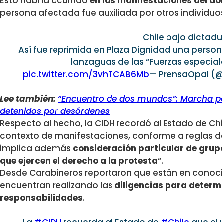
Esto habría ocurrido
en las manifestaciones del do
persona afectada fue auxiliada por otros individu
Chile bajo dictad
Así fue reprimida en Plaza Dignidad una persona
lanzaguas de las “Fuerzas especia
pic.twitter.com/3vhTCAB6Mb
— PrensaOpal (
Lee también:
“Encuentro de dos mundos”: Marcha p
detenidos por desórdenes
Respecto al hecho, l
a
CIDH
recordó al Estado de
Chi
contexto de manifestaciones, conforme a reglas d
implica además
consideración particular de grupo
que ejercen el derecho a la protesta
“.
Desde Carabineros reportaron que están en conoci
encuentran realizando las
diligencias para determ
responsabilidades
.