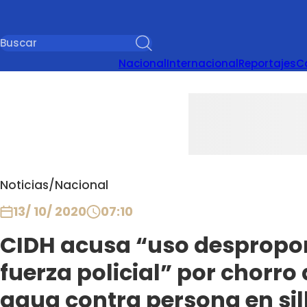
Nacional
Internacional
Reportajes
C
Noticias
/
Nacional
13/ 10/ 2020
07:10
CIDH acusa “uso despropor
fuerza policial” por chorro
agua contra persona en sil