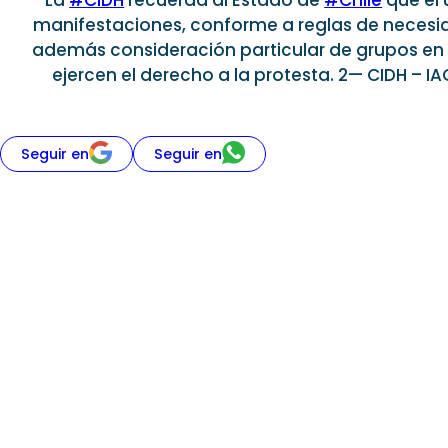
La
#CIDH
recuerda al Estado de
#Chile
que el 
manifestaciones, conforme a reglas de necesid
además consideración particular de grupos en 
ejercen el derecho a la protesta. 2— CIDH – 
Seguir en
Seguir en