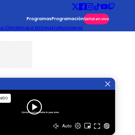
Programas
Programación
Señal en vivo
ta Climática
La Entrevista
Noticieros