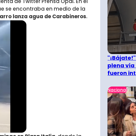
enta de Twitter Prensa Opal. En el
que se encontraba en medio de la
carro lanza agua de Carabineros
.
"¡Bájate!
plena vía 
fueron in
Nacional