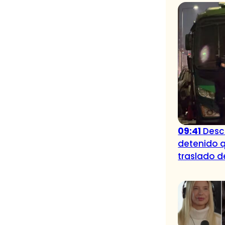
09:41
Desc
detenido 
traslado d