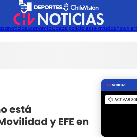
azanoticias
Economía
Casos policiales
Te ayuda
Show
Aler
o está
Movilidad y EFE en