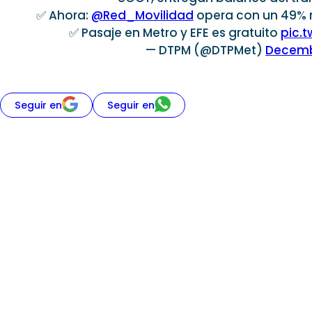
✅ Ahora:
@Red_Movilidad
opera con un 49% 
✅ Pasaje en Metro y EFE es gratuito
pic.
— DTPM (@DTPMet)
Decemb
Seguir en
Seguir en