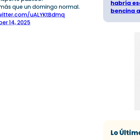
habría es
más que un domingo normal.
bencina a
twitter.com/uALYKtBdmq
er 14, 2025
Lo Últim