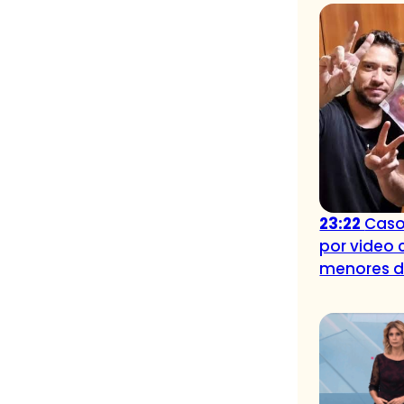
23:22
Caso
por video 
menores 