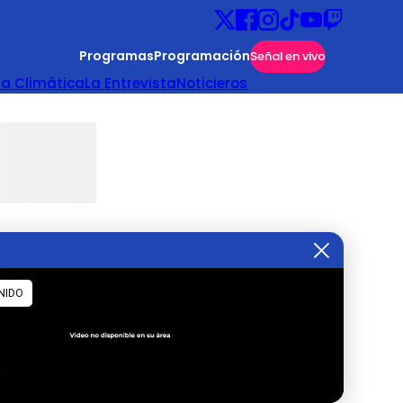
Programas
Programación
Señal en vivo
ta Climática
La Entrevista
Noticieros