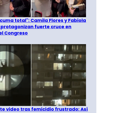
 cuma total": Camila Flores y Fabiola
 protagonizan fuerte cruce en
del Congreso
e video tras femicidio frustrado: Así