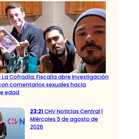
 La Cofradía: Fiscalía abre investigación
con comentarios sexuales hacia
de edad
23:21
CHV Noticias Central |
Miércoles 5 de agosto de
2026