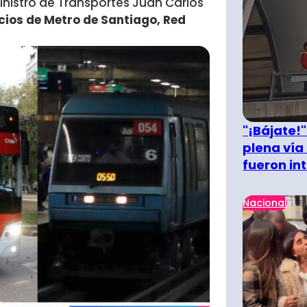
inistro de Transportes Juan Carlos
cios de Metro de Santiago, Red
"¡Bájate!
plena vía 
fueron in
Nacional