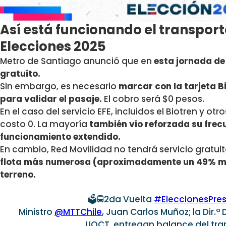
Así está funcionando el transport
Elecciones 2025
Metro de Santiago anunció que en
esta jornada de
gratuito.
Sin embargo, es necesario
marcar con la tarjeta Bi
para validar el pasaje.
El cobro será $0 pesos.
En el caso del servicio EFE, incluidos el Biotren y o
costo 0. La mayoría
también vio reforzada su frec
funcionamiento extendido.
En cambio, Red Movilidad no tendrá servicio gratui
flota más numerosa (aproximadamente un 49% má
terreno.
🗳️🚍2da Vuelta
#EleccionesPres
Ministro
@MTTChile
, Juan Carlos Muñoz; la Dir.ª
UOCT, entregan balance del tra