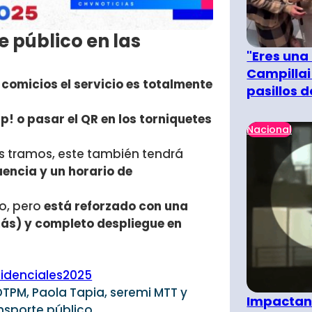
e público en las
"Eres una
Campillai
 comicios el servicio es totalmente
pasillos 
p! o pasar el QR en los torniquetes
Nacional
tros tramos, este también tendrá
uencia y un horario de
to, pero
está reforzado con una
s) y completo despliegue en
idenciales2025
 DTPM, Paola Tapia, seremi MTT y
Impactant
nsporte público.