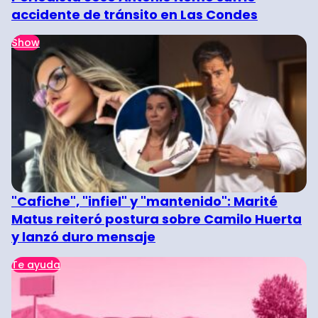
accidente de tránsito en Las Condes
Show
"Cafiche", "infiel" y "mantenido": Marité
Matus reiteró postura sobre Camilo Huerta
y lanzó duro mensaje
Te ayuda