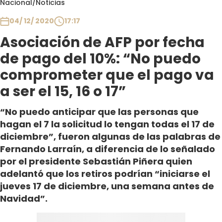
Nacional
/
Noticias
Club De La Comedia
Contigo en Directo
04/ 12/ 2020
17:17
Plan Perfecto
Asociación de AFP por fecha
El Tiempo
de pago del 10%: “No puedo
Sabingo
comprometer que el pago va
Todos Los Programas
a ser el 15, 16 o 17”
“No puedo anticipar que las personas que
hagan el 7 la solicitud lo tengan todas el 17 de
diciembre”, fueron algunas de las palabras de
Fernando Larraín, a diferencia de lo señalado
por el presidente Sebastián Piñera quien
adelantó que los retiros podrían “iniciarse el
jueves 17 de diciembre, una semana antes de
Navidad”.