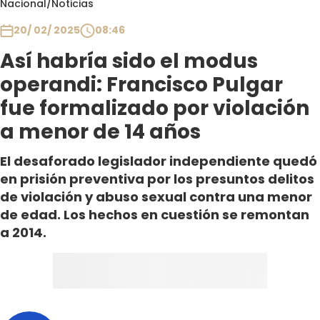
Nacional
/
Noticias
Club De La Comedia
Contigo en Directo
20/ 02/ 2025
08:46
Plan Perfecto
Así habría sido el modus
El Tiempo
operandi: Francisco Pulgar
Sabingo
fue formalizado por violación
Todos Los Programas
a menor de 14 años
El desaforado legislador independiente quedó
en prisión preventiva por los presuntos delitos
de violación y abuso sexual contra una menor
de edad. Los hechos en cuestión se remontan
a 2014.