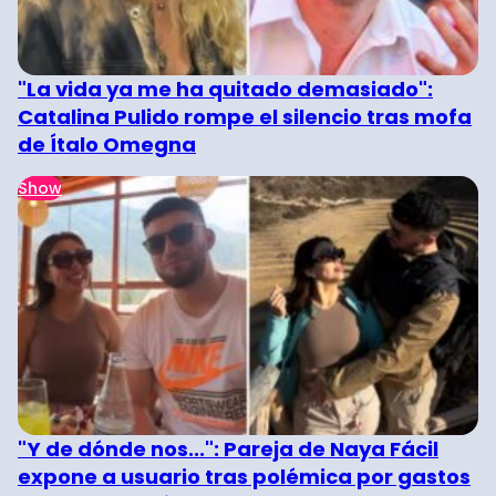
"La vida ya me ha quitado demasiado":
Catalina Pulido rompe el silencio tras mofa
de Ítalo Omegna
Show
"Y de dónde nos...": Pareja de Naya Fácil
expone a usuario tras polémica por gastos