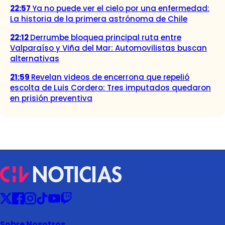
22:57
Ya no puede ver el cielo por una enfermedad:
La historia de la primera astrónoma de Chile
22:12
Derrumbe bloquea principal ruta entre
Valparaíso y Viña del Mar: Automovilistas buscan
alternativas
21:59
Revelan videos de encerrona que repelió
escolta de Luis Cordero: Tres imputados quedaron
en prisión preventiva
Sobre Nosotros