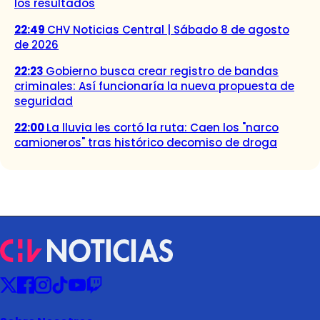
los resultados
22:49
CHV Noticias Central | Sábado 8 de agosto
de 2026
22:23
Gobierno busca crear registro de bandas
criminales: Así funcionaría la nueva propuesta de
seguridad
22:00
La lluvia les cortó la ruta: Caen los "narco
camioneros" tras histórico decomiso de droga