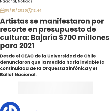
Nacional
/
Noticias
Club De La Comedia
Contigo en Directo
08/ 10/ 2020
12:44
Plan Perfecto
Artistas se manifestaron por
El Tiempo
recorte en presupuesto de
Sabingo
cultura: Bajaría $700 millones
Todos Los Programas
para 2021
Desde el CEAC de la Universidad de Chile
denunciaron que la medida haría inviable la
continuidad de la Orquesta Sinfónica y el
Ballet Nacional.