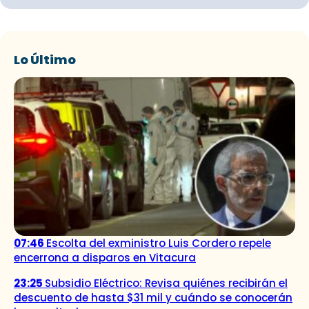
Lo Último
07:46
Escolta del exministro Luis Cordero repele
encerrona a disparos en Vitacura
23:25
Subsidio Eléctrico: Revisa quiénes recibirán el
descuento de hasta $31 mil y cuándo se conocerán