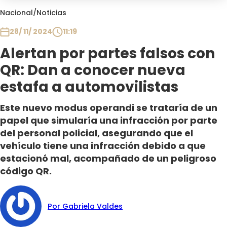
Club De La Comedia
Nacional
/
Noticias
Contigo en Directo
28/ 11/ 2024
11:19
Plan Perfecto
Alertan por partes falsos con
El Tiempo
QR: Dan a conocer nueva
Sabingo
Todos Los Programas
estafa a automovilistas
Este nuevo modus operandi se trataría de un
papel que simularía una infracción por parte
del personal policial, asegurando que el
vehículo tiene una infracción debido a que
estacionó mal, acompañado de un peligroso
código QR.
Por Gabriela Valdes