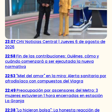
23:07
CHV Noticias Central | Jueves 6 de agosto de
2026
22:58
Fin de las contribuciones: Quiénes, cómo y
cuándo comenzará a ser ejecutada la nueva
normativa
22:53
"Miel del amor" en la mira: Alerta sanitaria por
afrodisíaco con compuestos del Viagra
22:49
Preocupación por ascensores del Metro: 3
mujeres estuvieron 1 hora encerradas en estación
La Granja
22:38
"Lo hicieron bolsa": La honesta reacción de