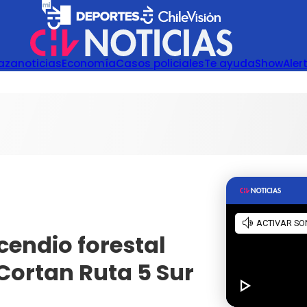
azanoticias
Economía
Casos policiales
Te ayuda
Show
Aler
ncendio forestal
Cortan Ruta 5 Sur