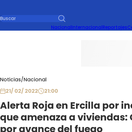
Nacional
Internacional
Reportajes
C
Noticias
/
Nacional
21/ 02/ 2022
21:00
Alerta Roja en Ercilla por i
que amenaza a viviendas: 
por avance del fuego