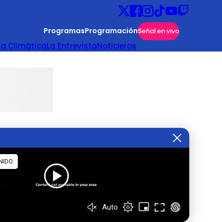
Programas
Programación
Señal en vivo
ta Climática
La Entrevista
Noticieros