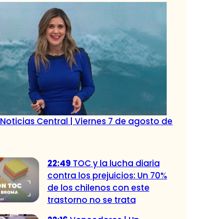
Noticias Central | Viernes 7 de agosto de
22:49
TOC y la lucha diaria
contra los prejuicios: Un 70%
de los chilenos con este
trastorno no se trata