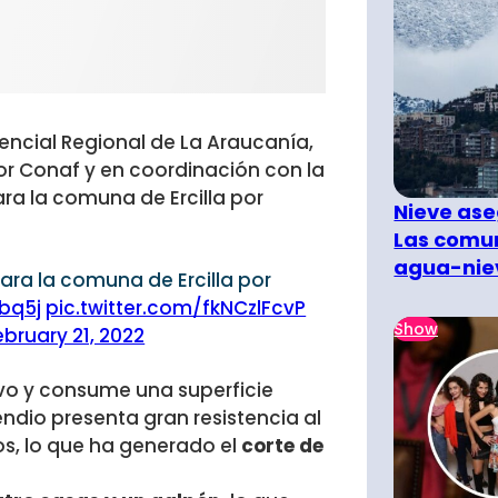
encial Regional de La Araucanía,
r Conaf y en coordinación con la
ra la comuna de Ercilla por
Nieve ase
Las comun
agua-nie
ara la comuna de Ercilla por
Ybq5j
pic.twitter.com/fkNCzlFcvP
Show
ebruary 21, 2022
ivo y consume una superficie
cendio presenta gran resistencia al
os, lo que ha generado el
corte de