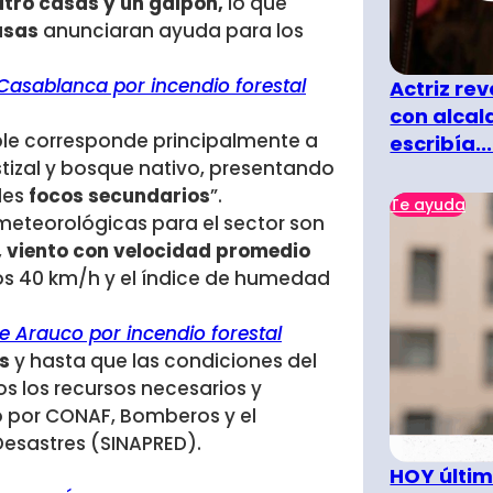
ro casas y un galpón,
lo que
asas
anunciaran ayuda para los
Casablanca por incendio forestal
Actriz rev
con alcal
ble corresponde principalmente a
escribía...
stizal y bosque nativo, presentando
les
focos secundarios
”.
Te ayuda
 meteorológicas para el sector son
,
viento con velocidad promedio
los 40 km/h y el índice de humedad
e Arauco por incendio forestal
es
y hasta que las condiciones del
os los recursos necesarios y
o por CONAF, Bomberos y el
Desastres (SINAPRED).
HOY últim