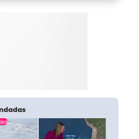
ndadas
tica