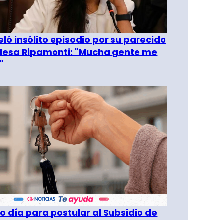
eló insólito episodio por su parecido
desa Ripamonti: "Mucha gente me
"
o día para postular al Subsidio de