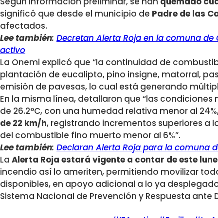
Según información preliminar, se han
quemado cuat
significó que desde el municipio de
Padre de las C
afectados.
Lee también
:
Decretan Alerta Roja en la comuna de 
activo
La Onemi explicó que “la continuidad de combusti
plantación de eucalipto, pino insigne, matorral, pa
emisión de pavesas, lo cual está generando múltip
En la misma línea, detallaron que “las condiciones
de 26.2°C, con una humedad relativa menor al 24%
de 22 km/h
, registrando incrementos superiores a 
del combustible fino muerto menor al 6%”.
Lee también
:
Declaran Alerta Roja para la comuna d
La
Alerta Roja estará vigente a contar de este lun
incendio así lo ameriten, permitiendo movilizar tod
disponibles, en apoyo adicional a lo ya desplegad
Sistema Nacional de Prevención y Respuesta ante 