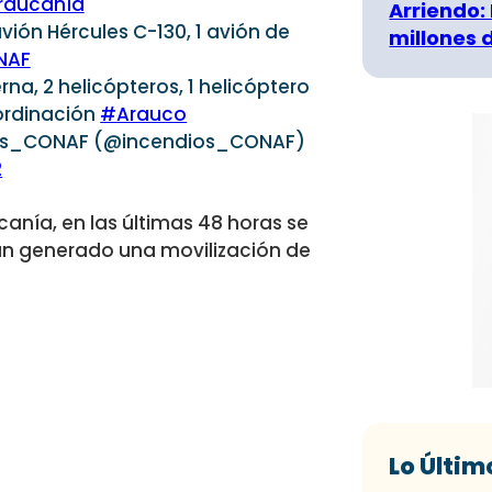
raucanía
Arriendo:
avión Hércules C-130, 1 avión de
millones 
NAF
erna, 2 helicópteros, 1 helicóptero
ordinación
#Arauco
les_CONAF (@incendios_CONAF)
2
canía, en las últimas 48 horas se
an generado una movilización de
Lo Últim