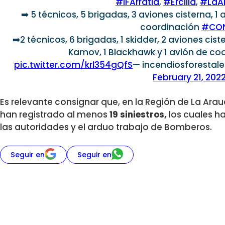
#IFArratia
,
#Ercilla
,
#LaA
➡️ 5 técnicos, 5 brigadas, 3 aviones cisterna, 1 
coordinación
#CO
➡️2 técnicos, 6 brigadas, 1 skidder, 2 aviones cist
Kamov, 1 Blackhawk y 1 avión de co
pic.twitter.com/krl354gQfS
— incendiosforesta
February 21, 202
Es relevante consignar que, en la Región de La Arau
han registrado al menos
19 siniestros,
los cuales h
las autoridades y el arduo trabajo de Bomberos.
Seguir en
Seguir en