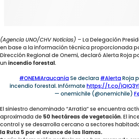
(Agencia UNO/CHV Noticias) –
La Delegación Presid
en base a la información técnica proporcionada po
Dirección Regional de Onemi, declaró Alerta Roja pa
un
incendio forestal
.
#ONEMIAraucanía
Se declara
#Alerta
Roja p
incendio forestal. Infórmate
https://t.co/iQIQ3
— onemichile (@onemichile)
F
El siniestro denominado “Arratia” se encuentra act
aproximada de
50 hectáreas de vegetación
. El in
control y se desarrolla cercano a sectores habitad
la Ruta 5 por el avance de las llamas.