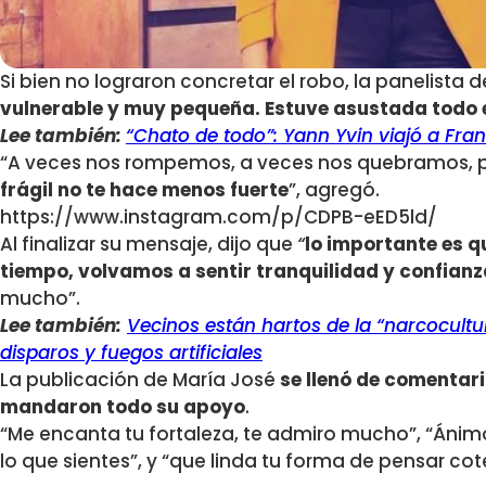
Si bien no lograron concretar el robo, la panelista d
vulnerable y muy pequeña. Estuve asustada todo e
Lee también:
“Chato de todo”: Yann Yvin viajó a Fra
“A veces nos rompemos, a veces nos quebramos, p
frágil no te hace menos fuerte
”, agregó.
https://www.instagram.com/p/CDPB-eED5ld/
Al finalizar su mensaje, dijo que
“
lo importante es 
tiempo, volvamos a sentir tranquilidad y confianz
mucho”.
Lee también:
Vecinos están hartos de la “narcocultu
disparos y fuegos artificiales
La publicación de María José
se llenó de comentari
mandaron todo su apoyo
.
“Me encanta tu fortaleza, te admiro mucho”, “Áni
lo que sientes”, y “que linda tu forma de pensar cot