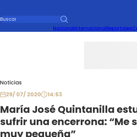
Nacional
Internacional
Reportajes
C
Noticias
29/ 07/ 2020
14:53
María José Quintanilla est
sufrir una encerrona: “Me s
muy pequeña”