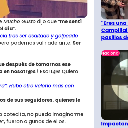
e
Mucho Gusto
dijo que “
me sentí
"Eres una
l día
”.
Campillai
ncia tras ser asaltado y golpeado
pasillos 
ero podemos salir adelante.
Ser
Nacional
que después de tomarnos ese
a en nosotr@s !
Eso! L@s Quiero
ra”: Hubo otro velorio más con
os de sus seguidores, quienes le
mo cotecita, no puedo imaginarme
e”, fueron algunos de ellos.
Impactant