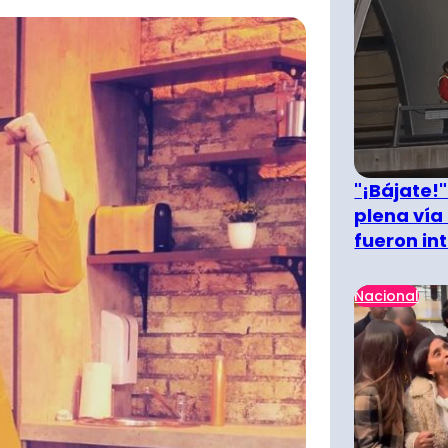
"¡Bájate!
plena vía 
fueron in
Nacional