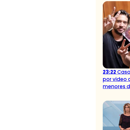
23:22
Caso
por video 
menores 