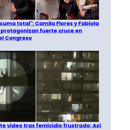
 cuma total": Camila Flores y Fabiola
 protagonizan fuerte cruce en
del Congreso
e video tras femicidio frustrado: Así