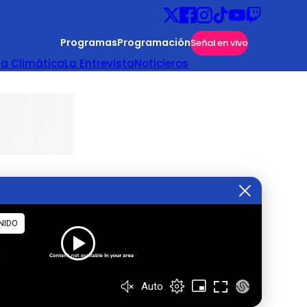
Programas
Programación
Señal en vivo
ta Climática
La Entrevista
Noticieros