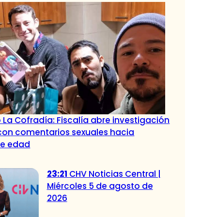
 La Cofradía: Fiscalía abre investigación
con comentarios sexuales hacia
de edad
23:21
CHV Noticias Central |
Miércoles 5 de agosto de
2026