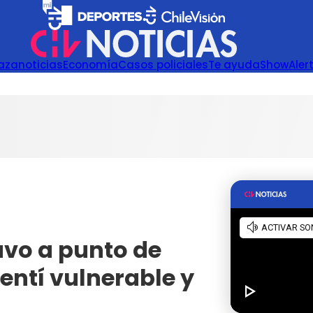
azanoticias
Economía
Casos policiales
Te ayuda
Show
Aler
uvo a punto de
entí vulnerable y