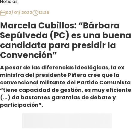
Noticias
Club De La Comedia
Contigo en Directo
02/ 01/ 2022
12:29
Plan Perfecto
Marcela Cubillos: “Bárbara
El Tiempo
Sepúlveda (PC) es una buena
Sabingo
candidata para presidir la
Todos Los Programas
Convención”
A pesar de las diferencias ideológicas, la ex
ministra del presidente Piñera cree que la
convencional militante del Partido Comunista
“tiene capacidad de gestión, es muy eficiente
(…) da bastantes garantías de debate y
participación”.