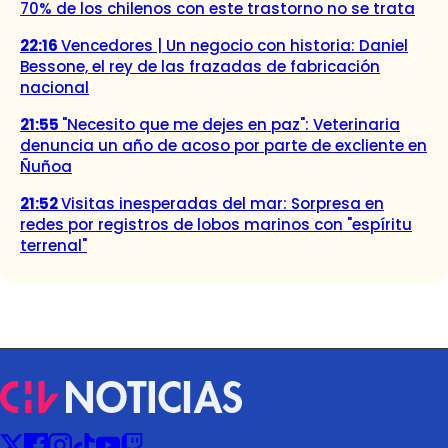
70% de los chilenos con este trastorno no se trata
22:16
Vencedores | Un negocio con historia: Daniel
Bessone, el rey de las frazadas de fabricación
nacional
21:55
"Necesito que me dejes en paz": Veterinaria
denuncia un año de acoso por parte de excliente en
Ñuñoa
21:52
Visitas inesperadas del mar: Sorpresa en
redes por registros de lobos marinos con "espíritu
terrenal"