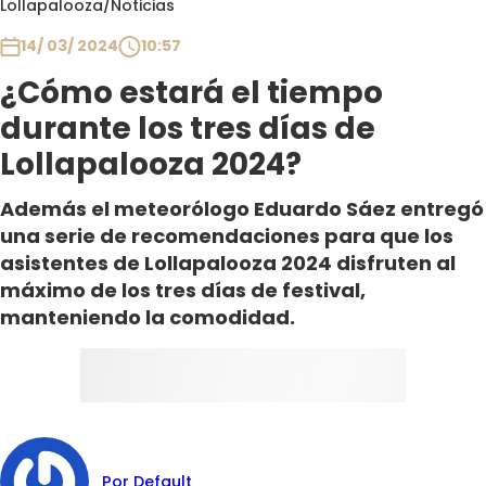
Lollapalooza
/
Noticias
Club De La Comedia
Contigo en Directo
14/ 03/ 2024
10:57
Plan Perfecto
¿Cómo estará el tiempo
El Tiempo
durante los tres días de
Sabingo
Lollapalooza 2024?
Todos Los Programas
Además el meteorólogo Eduardo Sáez entregó
una serie de recomendaciones para que los
asistentes de Lollapalooza 2024 disfruten al
máximo de los tres días de festival,
manteniendo la comodidad.
Por Default