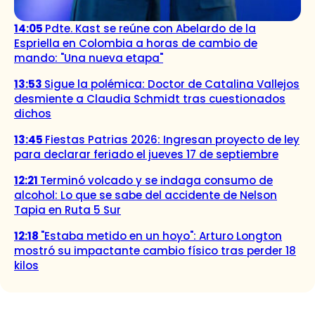
14:05
Pdte. Kast se reúne con Abelardo de la
Espriella en Colombia a horas de cambio de
mando: "Una nueva etapa"
13:53
Sigue la polémica: Doctor de Catalina Vallejos
desmiente a Claudia Schmidt tras cuestionados
dichos
13:45
Fiestas Patrias 2026: Ingresan proyecto de ley
para declarar feriado el jueves 17 de septiembre
12:21
Terminó volcado y se indaga consumo de
alcohol: Lo que se sabe del accidente de Nelson
Tapia en Ruta 5 Sur
12:18
"Estaba metido en un hoyo": Arturo Longton
mostró su impactante cambio físico tras perder 18
kilos