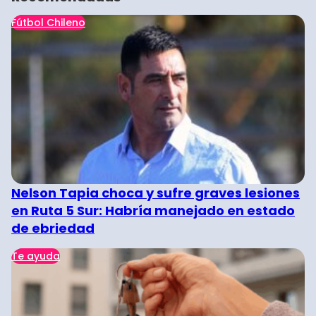
Fútbol Chileno
Nelson Tapia choca y sufre graves lesiones
en Ruta 5 Sur: Habría manejado en estado
de ebriedad
Te ayuda