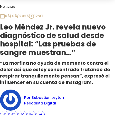
Club De La Comedia
Noticias
Contigo en Directo
06/ 06/ 2025
12:41
Plan Perfecto
Leo Méndez Jr. revela nuevo
El Tiempo
diagnóstico de salud desde
Sabingo
Todos Los Programas
hospital: “Las pruebas de
sangre muestran…”
“La morfina no ayuda de momento contra el
dolor así que estoy concentrado tratando de
respirar tranquilamente pensan”, expresó el
influencer en su cuenta de Instagram.
Por Sebastian Leyton
Periodista Digital