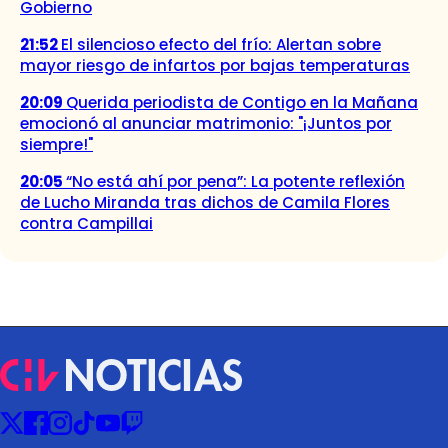
Gobierno
21:52
El silencioso efecto del frío: Alertan sobre
mayor riesgo de infartos por bajas temperaturas
20:09
Querida periodista de Contigo en la Mañana
emocionó al anunciar matrimonio: "¡Juntos por
siempre!"
20:05
“No está ahí por pena”: La potente reflexión
de Lucho Miranda tras dichos de Camila Flores
contra Campillai