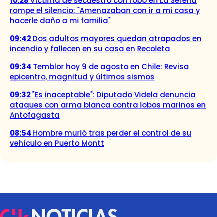
10:28
Víctima de secuestro con robo en La Serena
rompe el silencio: "Amenazaban con ir a mi casa y
hacerle daño a mi familia"
09:42
Dos adultos mayores quedan atrapados en
incendio y fallecen en su casa en Recoleta
09:34
Temblor hoy 9 de agosto en Chile: Revisa
epicentro, magnitud y últimos sismos
09:32
"Es inaceptable": Diputado Videla denuncia
ataques con arma blanca contra lobos marinos en
Antofagasta
08:54
Hombre murió tras perder el control de su
vehículo en Puerto Montt