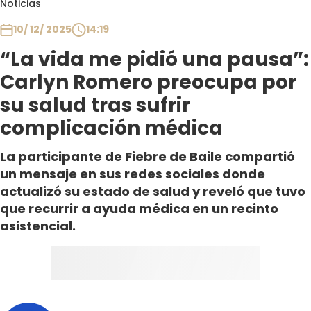
Noticias
Club De La Comedia
Contigo en Directo
10/ 12/ 2025
14:19
Plan Perfecto
“La vida me pidió una pausa”:
El Tiempo
Carlyn Romero preocupa por
Sabingo
su salud tras sufrir
Todos Los Programas
complicación médica
La participante de Fiebre de Baile compartió
un mensaje en sus redes sociales donde
actualizó su estado de salud y reveló que tuvo
que recurrir a ayuda médica en un recinto
asistencial.