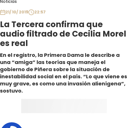
Noticias
Club De La Comedia
Contigo en Directo
21/ 10/ 2019
22:57
Plan Perfecto
La Tercera confirma que
El Tiempo
audio filtrado de Cecilia Morel
Sabingo
es real
Todos Los Programas
En el registro, la Primera Dama le describe a
una “amiga” las teorías que maneja el
gobierno de Piñera sobre la situación de
inestabilidad social en el país. “Lo que viene es
muy grave, es como una invasión alienígena”,
sostuvo.