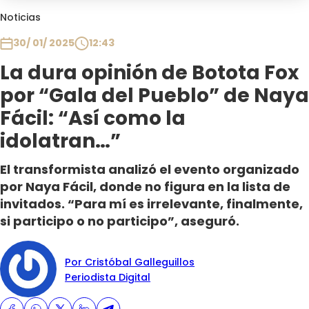
Club De La Comedia
Noticias
Contigo en Directo
30/ 01/ 2025
12:43
Plan Perfecto
La dura opinión de Botota Fox
El Tiempo
por “Gala del Pueblo” de Naya
Sabingo
Todos Los Programas
Fácil: “Así como la
idolatran…”
El transformista analizó el evento organizado
por Naya Fácil, donde no figura en la lista de
invitados. “Para mí es irrelevante, finalmente,
si participo o no participo”, aseguró.
Por Cristóbal Galleguillos
Periodista Digital