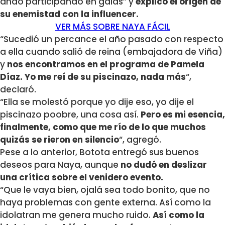
ando participando en galas” y
explicó el origen de
su enemistad con la influencer.
VER MÁS SOBRE NAYA FÁCIL
“Sucedió un percance el año pasado con respecto
a ella cuando salió de reina (embajadora de Viña)
y
nos encontramos en el programa de Pamela
Díaz. Yo me reí de su piscinazo, nada más
“,
declaró.
“Ella se molestó porque yo dije eso, yo dije el
piscinazo poobre, una cosa así.
Pero es mi esencia,
finalmente, como que me río de lo que muchos
quizás se rieron en silencio
“, agregó.
Pese a lo anterior, Botota entregó sus buenos
deseos para Naya, aunque
no dudó en deslizar
una crítica sobre el venidero evento.
“Que le vaya bien, ojalá sea todo bonito, que no
haya problemas con gente externa. Así como la
idolatran me genera mucho ruido.
Así como la