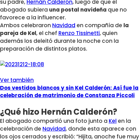
su padre,
Hernán Calderón
, luego de que el
abogado subiera
una postal navideña
que no
favorece a la influencer.
Ambos celebraron
Navidad
en compañía de
la
pareja de Kel
, el chef
Renzo Tissinetti
, quien
además los deleitó durante la noche con la
preparación de distintos platos.
Ver también
Dos vestidos blancos y sin Kel Calderón: Así fue la
celebración de matrimonio de Constanza Piccoli
¿Qué hizo Hernán Calderón?
El abogado compartió una foto junto a
Kel
en la
celebración de
Navidad
, donde esta aparece con
los ojos cerrados y escribió: “Hijita, anoche fue muy