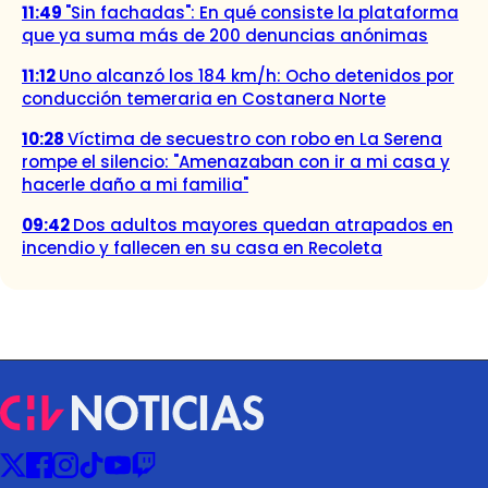
11:49
"Sin fachadas": En qué consiste la plataforma
que ya suma más de 200 denuncias anónimas
11:12
Uno alcanzó los 184 km/h: Ocho detenidos por
conducción temeraria en Costanera Norte
10:28
Víctima de secuestro con robo en La Serena
rompe el silencio: "Amenazaban con ir a mi casa y
hacerle daño a mi familia"
09:42
Dos adultos mayores quedan atrapados en
incendio y fallecen en su casa en Recoleta