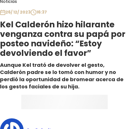
Noticias
Club De La Comedia
Contigo en Directo
26/ 12/ 2023
16:37
Plan Perfecto
Kel Calderón hizo hilarante
El Tiempo
venganza contra su papá por
Sabingo
posteo navideño: “Estoy
Todos Los Programas
devolviendo el favor”
Aunque Kel trató de devolver el gesto,
Calderón padre se lo tomó con humor y no
perdió la oportunidad de bromear acerca de
los gestos faciales de su hija.