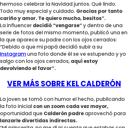
hermoso celebrar la Navidad juntos. Qué lindo.
Todo muy especial y cuidado.
Gracias por tanto
cariño y amor. Te quiero mucho, besitos”.
La influencer
decidió “vengarse”
y dentro de una
serie de fotos del mismo momento, publicó una en
la que aparece su padre con los ojos cerrados:
“Debido a que mi papá decidió subir a su
Instagram
una foto donde él se ve estupendo y yo
salgo con los ojos cerrados,
aquí estoy
devolviendo el favor”.
VER MÁS SOBRE KEL CALDERÓN
La joven se tomó con humor el hecho, publicando
la foto inicial
con un zoom cada vez mayor,
oportunidad que
Calderón padre
aprovechó para
lanzarle divertidas indirectas.
“Mi princesita, no me di ni cuenta que estabas con