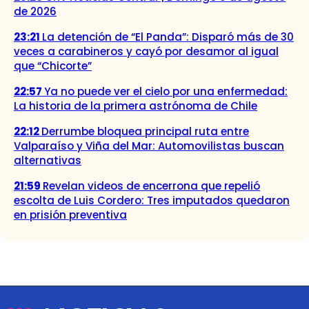
de 2026
23:21
La detención de “El Panda”: Disparó más de 30
veces a carabineros y cayó por desamor al igual
que “Chicorte”
22:57
Ya no puede ver el cielo por una enfermedad:
La historia de la primera astrónoma de Chile
22:12
Derrumbe bloquea principal ruta entre
Valparaíso y Viña del Mar: Automovilistas buscan
alternativas
21:59
Revelan videos de encerrona que repelió
escolta de Luis Cordero: Tres imputados quedaron
en prisión preventiva