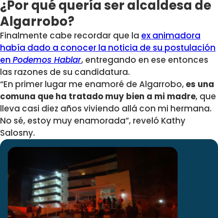
¿Por qué quería ser alcaldesa de
Algarrobo?
Finalmente cabe recordar que la
ex animadora
había dado a conocer la noticia de su postulación
en
Podemos Hablar
, entregando en ese entonces
las razones de su candidatura.
“En primer lugar me enamoré de Algarrobo,
es una
comuna que ha tratado muy bien a mi madre
, que
lleva casi diez años viviendo allá con mi hermana.
No sé, estoy muy enamorada”, reveló Kathy
Salosny.