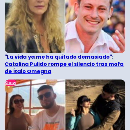
"La vida ya me ha quitado demasiado":
Catalina Pulido rompe el silencio tras mofa
de Ítalo Omegna
Show