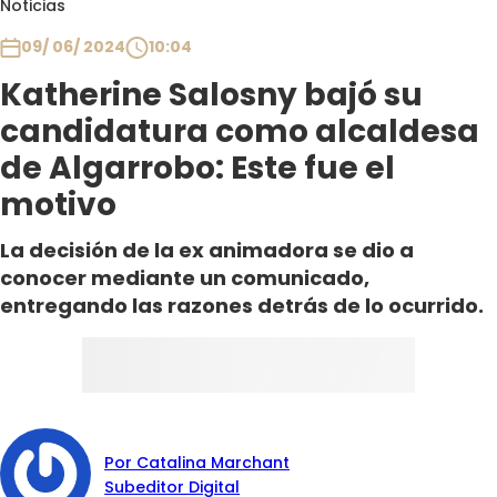
Noticias
Club De La Comedia
Contigo en Directo
09/ 06/ 2024
10:04
Plan Perfecto
Katherine Salosny bajó su
El Tiempo
candidatura como alcaldesa
Sabingo
de Algarrobo: Este fue el
Todos Los Programas
motivo
La decisión de la ex animadora se dio a
conocer mediante un comunicado,
entregando las razones detrás de lo ocurrido.
Por Catalina Marchant
Subeditor Digital