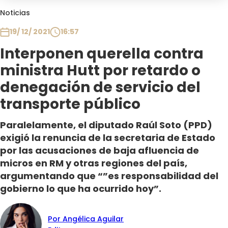
Club De La Comedia
Noticias
Contigo en Directo
19/ 12/ 2021
16:57
Plan Perfecto
Interponen querella contra
El Tiempo
ministra Hutt por retardo o
Sabingo
Todos Los Programas
denegación de servicio del
transporte público
Paralelamente, el diputado Raúl Soto (PPD)
exigió la renuncia de la secretaria de Estado
por las acusaciones de baja afluencia de
micros en RM y otras regiones del país,
argumentando que “”es responsabilidad del
gobierno lo que ha ocurrido hoy”.
Por Angélica Aguilar