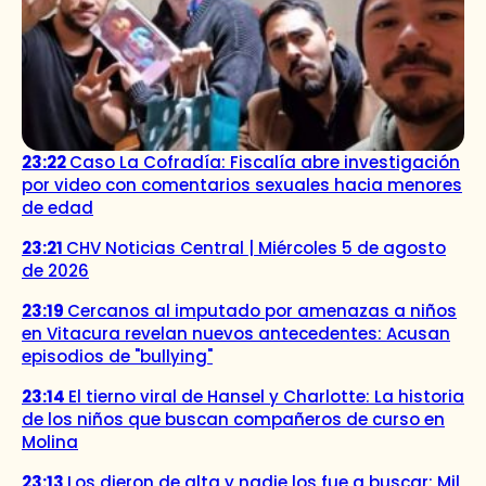
23:22
Caso La Cofradía: Fiscalía abre investigación
por video con comentarios sexuales hacia menores
de edad
23:21
CHV Noticias Central | Miércoles 5 de agosto
de 2026
23:19
Cercanos al imputado por amenazas a niños
en Vitacura revelan nuevos antecedentes: Acusan
episodios de "bullying"
23:14
El tierno viral de Hansel y Charlotte: La historia
de los niños que buscan compañeros de curso en
Molina
23:13
Los dieron de alta y nadie los fue a buscar: Mil