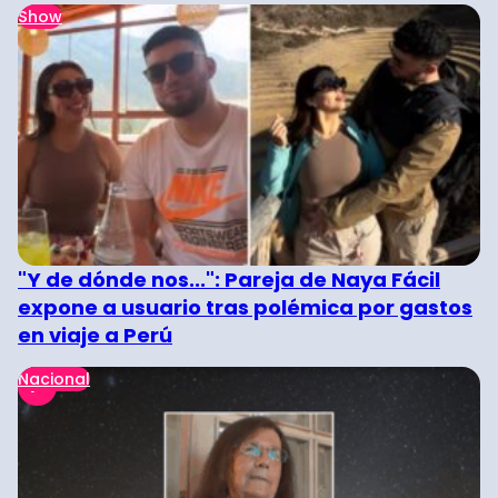
Show
"Y de dónde nos...": Pareja de Naya Fácil
expone a usuario tras polémica por gastos
en viaje a Perú
Nacional