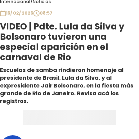
Internacional
/
Noticias
Club De La Comedia
Contigo en Directo
16/ 02/ 2026
08:57
Plan Perfecto
VIDEO | Pdte. Lula da Silva y
El Tiempo
Bolsonaro tuvieron una
Sabingo
especial aparición en el
Todos Los Programas
carnaval de Rio
Escuelas de samba rindieron homenaje al
presidente de Brasil, Lula da Silva, y al
expresidente Jair Bolsonaro, en la fiesta más
grande de Rio de Janeiro. Revisa acá los
registros.