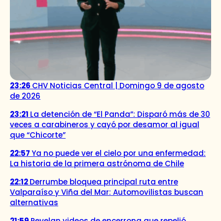
23:26
CHV Noticias Central | Domingo 9 de agosto
de 2026
23:21
La detención de “El Panda”: Disparó más de 30
veces a carabineros y cayó por desamor al igual
que “Chicorte”
22:57
Ya no puede ver el cielo por una enfermedad:
La historia de la primera astrónoma de Chile
22:12
Derrumbe bloquea principal ruta entre
Valparaíso y Viña del Mar: Automovilistas buscan
alternativas
21:59
Revelan videos de encerrona que repelió