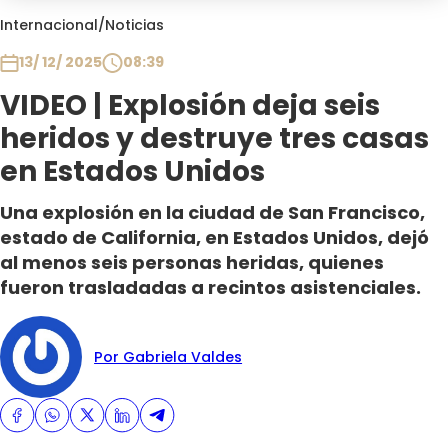
Club De La Comedia
Internacional
/
Noticias
Contigo en Directo
13/ 12/ 2025
08:39
Plan Perfecto
VIDEO | Explosión deja seis
El Tiempo
heridos y destruye tres casas
Sabingo
Todos Los Programas
en Estados Unidos
Una explosión en la ciudad de San Francisco,
estado de California, en Estados Unidos, dejó
al menos seis personas heridas, quienes
fueron trasladadas a recintos asistenciales.
Por Gabriela Valdes