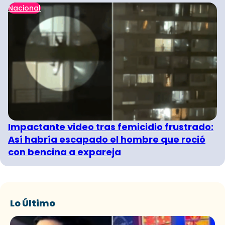
Nacional
Impactante video tras femicidio frustrado:
Así habría escapado el hombre que roció
con bencina a expareja
Lo Último