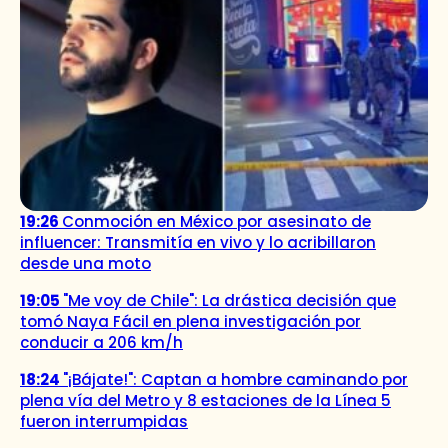
19:26
Conmoción en México por asesinato de
influencer: Transmitía en vivo y lo acribillaron
desde una moto
19:05
"Me voy de Chile": La drástica decisión que
tomó Naya Fácil en plena investigación por
conducir a 206 km/h
18:24
"¡Bájate!": Captan a hombre caminando por
plena vía del Metro y 8 estaciones de la Línea 5
fueron interrumpidas