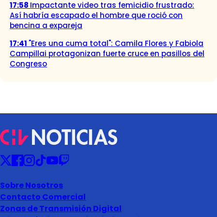
17:58
Impactante video tras femicidio frustrado:
Así habría escapado el hombre que roció con
bencina a expareja
17:41
"Eres una cuma total": Camila Flores y Fabiola
Campillai protagonizan fuerte cruce en pasillos del
Congreso
Sobre Nosotros
Contacto Comercial
Zonas de Transmisión Digital