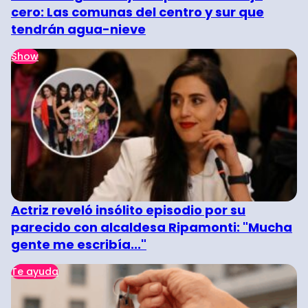
cero: Las comunas del centro y sur que
tendrán agua-nieve
Show
Actriz reveló insólito episodio por su
parecido con alcaldesa Ripamonti: "Mucha
gente me escribía..."
Te ayuda