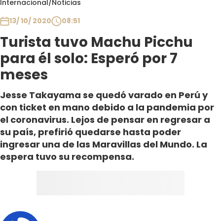
Internacional
/
Noticias
Club De La Comedia
Contigo en Directo
13/ 10/ 2020
08:51
Plan Perfecto
Turista tuvo Machu Picchu
El Tiempo
para él solo: Esperó por 7
Sabingo
meses
Todos Los Programas
Jesse Takayama se quedó varado en Perú y
con ticket en mano debido a la pandemia por
el coronavirus. Lejos de pensar en regresar a
su país, prefirió quedarse hasta poder
ingresar una de las Maravillas del Mundo. La
espera tuvo su recompensa.