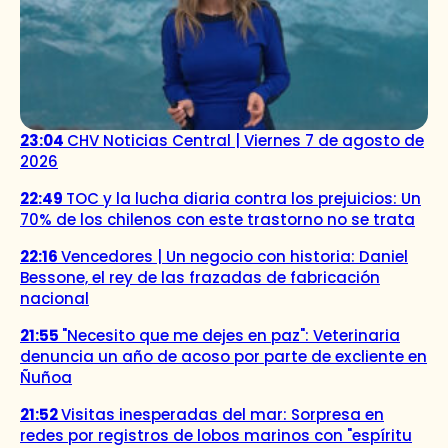
23:04
CHV Noticias Central | Viernes 7 de agosto de
2026
22:49
TOC y la lucha diaria contra los prejuicios: Un
70% de los chilenos con este trastorno no se trata
22:16
Vencedores | Un negocio con historia: Daniel
Bessone, el rey de las frazadas de fabricación
nacional
21:55
"Necesito que me dejes en paz": Veterinaria
denuncia un año de acoso por parte de excliente en
Ñuñoa
21:52
Visitas inesperadas del mar: Sorpresa en
redes por registros de lobos marinos con "espíritu