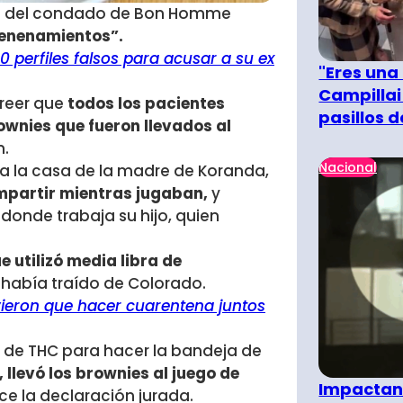
riff del condado de Bon Homme
venenamientos”.
 perfiles falsos para acusar a su ex
"Eres una
Campillai
creer que
todos los pacientes
pasillos 
rownies que fueron llevados al
n.
Nacional
sta la casa de la madre de Koranda,
mpartir mientras jugaban,
y
 donde trabaja su hijo, quien
 utilizó media libra de
había traído de Colorado.
vieron que hacer cuarentena juntos
a de THC para hacer la bandeja de
 llevó los brownies al juego de
Impactant
ice la declaración jurada.