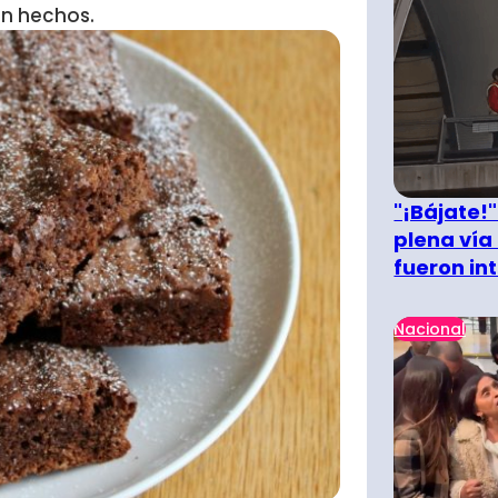
an hechos.
"¡Bájate!
plena vía 
fueron in
Nacional