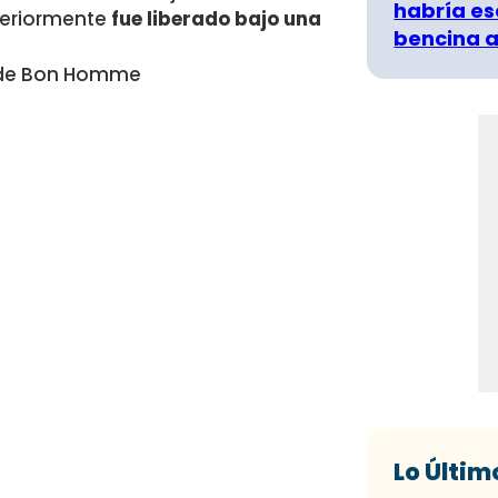
habría es
teriormente
fue liberado bajo una
bencina a
o de Bon Homme
Lo Últim