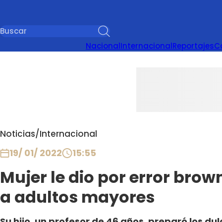
Nacional
Internacional
Reportajes
C
Noticias
/
Internacional
19/ 01/ 2022
15:55
Mujer le dio por error bro
a adultos mayores
Su hijo, un profesor de 46 años, preparó los du