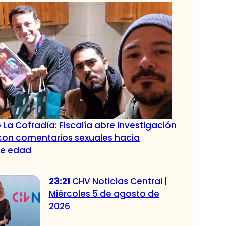
 La Cofradía: Fiscalía abre investigación
con comentarios sexuales hacia
de edad
23:21
CHV Noticias Central |
Miércoles 5 de agosto de
2026