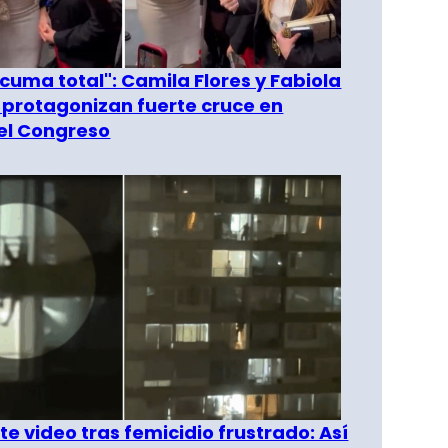
 cuma total": Camila Flores y Fabiola
 protagonizan fuerte cruce en
del Congreso
e video tras femicidio frustrado: Así