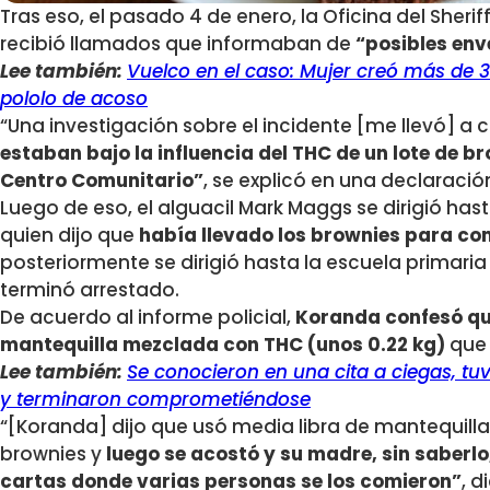
Tras eso, el pasado 4 de enero, la Oficina del She
recibió llamados que informaban de
“posibles en
Lee también:
Vuelco en el caso: Mujer creó más de 30
pololo de acoso
“Una investigación sobre el incidente [me llevó] a 
estaban bajo la influencia del THC de un lote de b
Centro Comunitario”
, se explicó en una declaració
Luego de eso, el alguacil Mark Maggs se dirigió ha
quien dijo que
había llevado los brownies para co
posteriormente se dirigió hasta la escuela primaria
terminó arrestado.
De acuerdo al informe policial,
Koranda confesó que
mantequilla mezclada con THC (unos 0.22 kg)
que 
Lee también:
Se conocieron en una cita a ciegas, tu
y terminaron comprometiéndose
“[Koranda] dijo que usó media libra de mantequill
brownies y
luego se acostó y su madre, sin saberlo,
cartas donde varias personas se los comieron”
, d