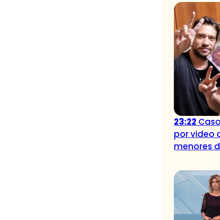
23:22
Caso
por video 
menores 