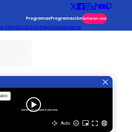
Programas
Programación
Señal en vivo
ta Climática
La Entrevista
Noticieros