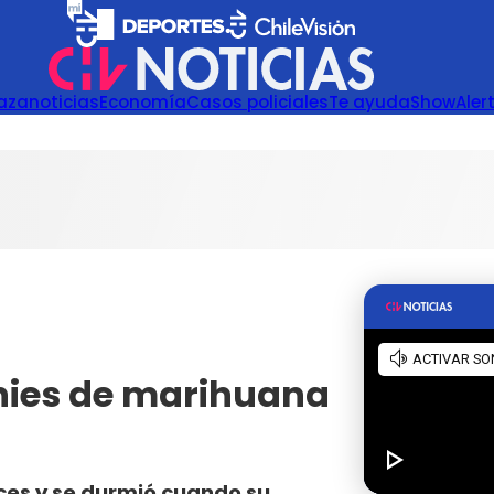
azanoticias
Economía
Casos policiales
Te ayuda
Show
Aler
wnies de marihuana
lces y se durmió cuando su