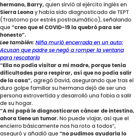
hermano, Barry,
quien sirvió al ejército inglés en
Sierra Leona
y había sido diagnosticado de TEPT
(Trastorno por estrés postraumático), señalando
que
“creo que el COVID-19 la quebró para ser
honesto”.
Lee también:
Niña murió encerrada en un auto:
Acusan que padre se negó a romper la ventana
para rescatarla
“Ella no podía visitar a mi madre, porque tenía
dificultades para respirar, así que no podía salir
de la casa”,
agregó David, asegurando que tras el
duro golpe familiar su hermana dejó de ser una
persona extrovertida y desarrolló una fobia a salir
de su hogar.
“A mi papá le diagnosticaron cáncer de intestino,
ahora tiene un tumor.
No puede viajar, así que el
encierro básicamente nos ha roto a todos”,
aseguró y añadió que
“no pudimos ayudarla lo