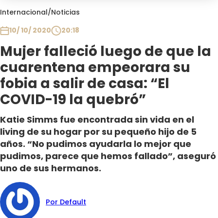
Club De La Comedia
Internacional
/
Noticias
Contigo en Directo
10/ 10/ 2020
20:18
Plan Perfecto
Mujer falleció luego de que la
El Tiempo
cuarentena empeorara su
Sabingo
Todos Los Programas
fobia a salir de casa: “El
COVID-19 la quebró”
Katie Simms fue encontrada sin vida en el
living de su hogar por su pequeño hijo de 5
años. “No pudimos ayudarla lo mejor que
pudimos, parece que hemos fallado”, aseguró
uno de sus hermanos.
Por Default