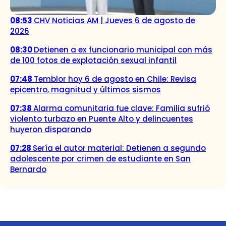
08:53
CHV Noticias AM | Jueves 6 de agosto de
2026
08:30
Detienen a ex funcionario municipal con más
de 100 fotos de explotación sexual infantil
07:48
Temblor hoy 6 de agosto en Chile: Revisa
epicentro, magnitud y últimos sismos
07:38
Alarma comunitaria fue clave: Familia sufrió
violento turbazo en Puente Alto y delincuentes
huyeron disparando
07:28
Sería el autor material: Detienen a segundo
adolescente por crimen de estudiante en San
Bernardo