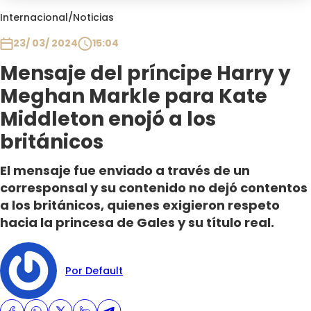
Club De La Comedia
Internacional
/
Noticias
Contigo en Directo
23/ 03/ 2024
15:04
Plan Perfecto
Mensaje del príncipe Harry y
El Tiempo
Meghan Markle para Kate
Sabingo
Todos Los Programas
Middleton enojó a los
británicos
El mensaje fue enviado a través de un
corresponsal y su contenido no dejó contentos
a los británicos, quienes exigieron respeto
hacia la princesa de Gales y su título real.
Por Default