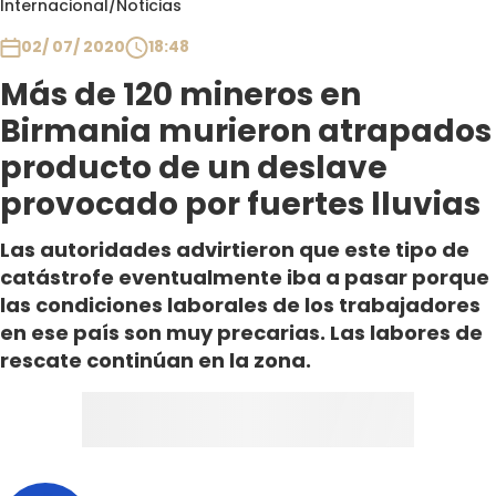
Internacional
/
Noticias
Club De La Comedia
Contigo en Directo
02/ 07/ 2020
18:48
Plan Perfecto
Más de 120 mineros en
El Tiempo
Birmania murieron atrapados
Sabingo
producto de un deslave
Todos Los Programas
provocado por fuertes lluvias
Las autoridades advirtieron que este tipo de
catástrofe eventualmente iba a pasar porque
las condiciones laborales de los trabajadores
en ese país son muy precarias. Las labores de
rescate continúan en la zona.