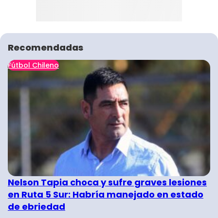
Recomendadas
Fútbol Chileno
Nelson Tapia choca y sufre graves lesiones
en Ruta 5 Sur: Habría manejado en estado
de ebriedad