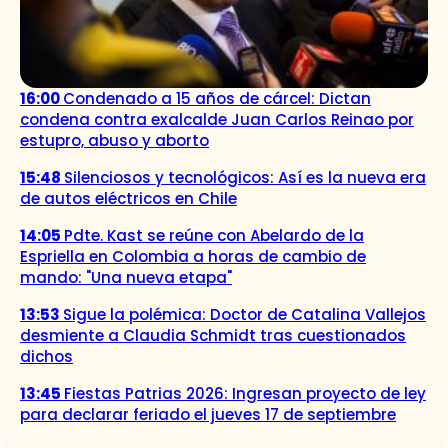
16:00
Condenado a 15 años de cárcel: Dictan
condena contra exalcalde Juan Carlos Reinao por
estupro, abuso y aborto
15:48
Silenciosos y tecnológicos: Así es la nueva era
de autos eléctricos en Chile
14:05
Pdte. Kast se reúne con Abelardo de la
Espriella en Colombia a horas de cambio de
mando: "Una nueva etapa"
13:53
Sigue la polémica: Doctor de Catalina Vallejos
desmiente a Claudia Schmidt tras cuestionados
dichos
13:45
Fiestas Patrias 2026: Ingresan proyecto de ley
para declarar feriado el jueves 17 de septiembre