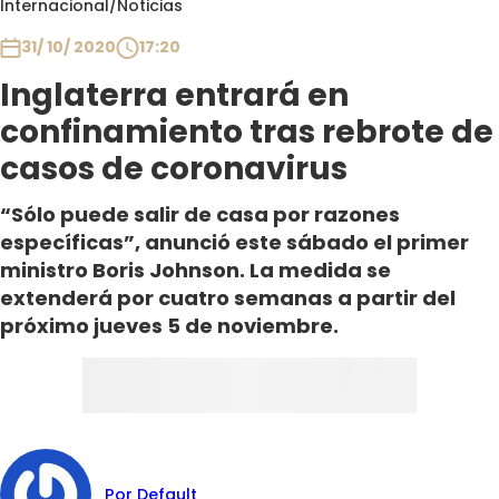
Internacional
/
Noticias
Club De La Comedia
Contigo en Directo
31/ 10/ 2020
17:20
Plan Perfecto
Inglaterra entrará en
El Tiempo
confinamiento tras rebrote de
Sabingo
casos de coronavirus
Todos Los Programas
“Sólo puede salir de casa por razones
específicas”, anunció este sábado el primer
ministro Boris Johnson. La medida se
extenderá por cuatro semanas a partir del
próximo jueves 5 de noviembre.
Por Default