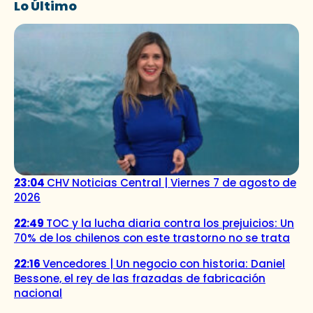
Lo Último
23:04
CHV Noticias Central | Viernes 7 de agosto de
2026
22:49
TOC y la lucha diaria contra los prejuicios: Un
70% de los chilenos con este trastorno no se trata
22:16
Vencedores | Un negocio con historia: Daniel
Bessone, el rey de las frazadas de fabricación
nacional