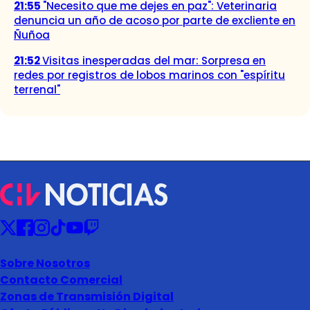
21:55
"Necesito que me dejes en paz": Veterinaria
denuncia un año de acoso por parte de excliente en
Ñuñoa
21:52
Visitas inesperadas del mar: Sorpresa en
redes por registros de lobos marinos con "espíritu
terrenal"
Sobre Nosotros
Contacto Comercial
Zonas de Transmisión Digital