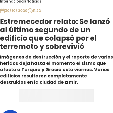
Internacional
/
Noticias
Club De La Comedia
Contigo en Directo
30/ 10/ 2020
11:22
Plan Perfecto
Estremecedor relato: Se lanzó
El Tiempo
al último segundo de un
Sabingo
edificio que colapsó por el
Todos Los Programas
terremoto y sobrevivió
Imágenes de destrucción y el reporte de varios
heridos deja hasta el momento el sismo que
afectó a Turquía y Grecia este viernes. Varios
edificios resultaron completamente
destruidos en la ciudad de Izmir.