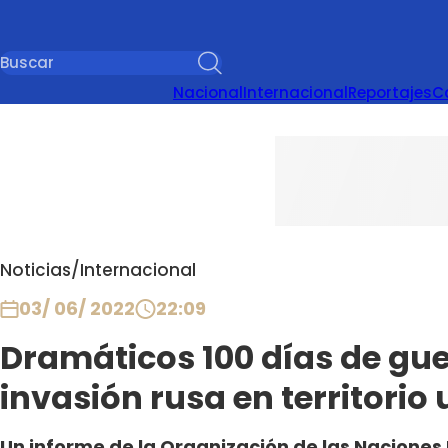
Nacional
Internacional
Reportajes
C
Noticias
/
Internacional
03/ 06/ 2022
22:09
Dramáticos 100 días de gue
invasión rusa en territorio
Un informe de la Organización de las Naciones