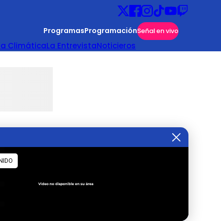
Programas
Programación
Señal en vivo
ta Climática
La Entrevista
Noticieros