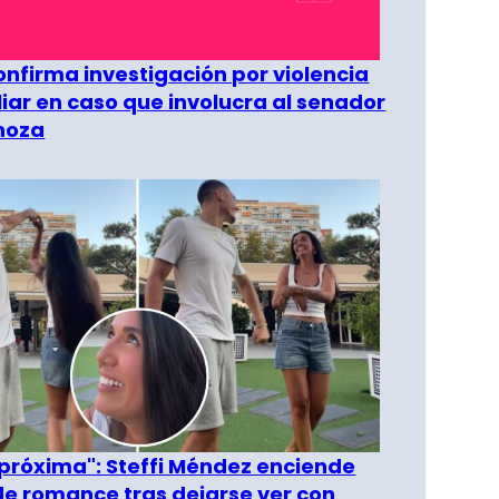
confirma investigación por violencia
liar en caso que involucra al senador
inoza
 próxima": Steffi Méndez enciende
e romance tras dejarse ver con