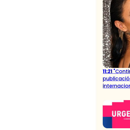
11:21
"Conti
publicació
internacio