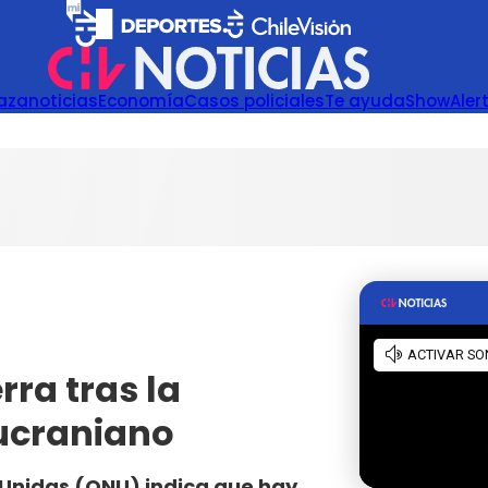
azanoticias
Economía
Casos policiales
Te ayuda
Show
Aler
rra tras la
 ucraniano
 Unidas (ONU) indica que hay