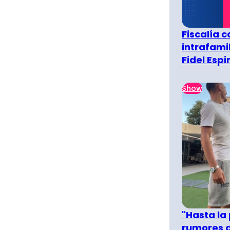
Fiscalía 
intrafami
Fidel Esp
Show
"Hasta la
rumores d