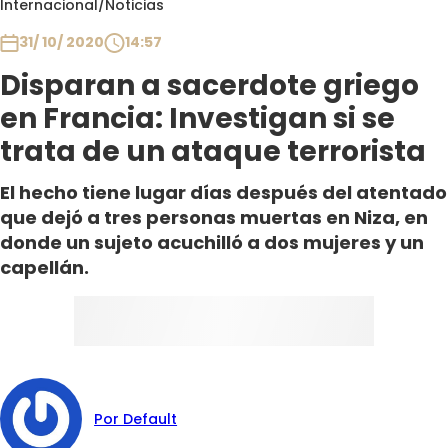
Internacional
/
Noticias
Club De La Comedia
Contigo en Directo
31/ 10/ 2020
14:57
Plan Perfecto
Disparan a sacerdote griego
El Tiempo
en Francia: Investigan si se
Sabingo
trata de un ataque terrorista
Todos Los Programas
El hecho tiene lugar días después del atentado
que dejó a tres personas muertas en Niza, en
donde un sujeto acuchilló a dos mujeres y un
capellán.
Por Default