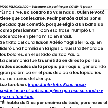
VIDEO RELACIONADO – Bolsonaro dio positivo por COVID-19 (
08:35)
“Él no sirve.
Bolsonaro no vale nada. Quien le votó
tiene que confesarse. Pedir perdón a Dios por el
pecado que cometió, porque eligió a un bandido
como presidente”
. Con esa frase irrumpió un
sacerdote en plena misa en Brasil.
Se trata del cura
Edson Adélio Tagliaferro
, quien
lideró una homilía en la iglesia Nuestra Señora de
los Dolores, en el estado de Sao Paulo.
La ceremonia fue
trasmitida en directo por las
redes sociales de la propia parroquia
, generando
gran polémica en el país debido a los lapidarios
comentarios del clérigo.
Lee también:
Impactante foto: Bebé nació
sosteniendo el anticonceptivo que usó su madre y
que no funcionó
“Él habla de Dios por encima de todo, pero no es el