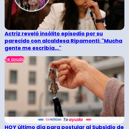
Actriz reveló insólito episodio por su
parecido con alcaldesa Ripamonti: "Mucha
gente me escribía..."
Te ayuda
HOY último día para postular al Subsidio de