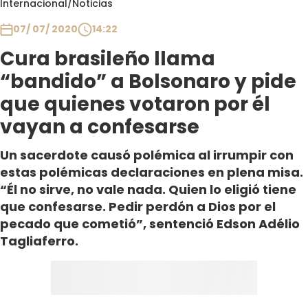
Internacional
/
Noticias
Club De La Comedia
Contigo en Directo
07/ 07/ 2020
14:22
Plan Perfecto
Cura brasileño llama
El Tiempo
“bandido” a Bolsonaro y pide
Sabingo
que quienes votaron por él
Todos Los Programas
vayan a confesarse
Un sacerdote causó polémica al irrumpir con
estas polémicas declaraciones en plena misa.
“Él no sirve, no vale nada. Quien lo eligió tiene
que confesarse. Pedir perdón a Dios por el
pecado que cometió”, sentenció Edson Adélio
Tagliaferro.