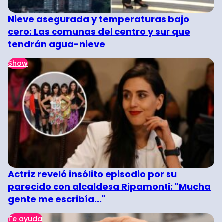
Nieve asegurada y temperaturas bajo
cero: Las comunas del centro y sur que
tendrán agua-nieve
Show
Actriz reveló insólito episodio por su
parecido con alcaldesa Ripamonti: "Mucha
gente me escribía..."
Te ayuda