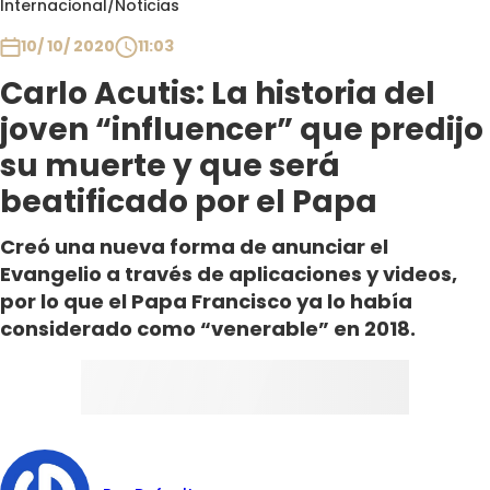
Internacional
/
Noticias
Club De La Comedia
Contigo en Directo
10/ 10/ 2020
11:03
Plan Perfecto
Carlo Acutis: La historia del
El Tiempo
joven “influencer” que predijo
Sabingo
su muerte y que será
Todos Los Programas
beatificado por el Papa
Creó una nueva forma de anunciar el
Evangelio a través de aplicaciones y videos,
por lo que el Papa Francisco ya lo había
considerado como “venerable” en 2018.