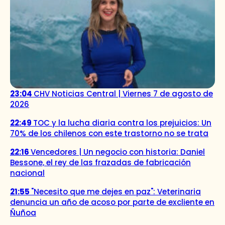
23:04
CHV Noticias Central | Viernes 7 de agosto de
2026
22:49
TOC y la lucha diaria contra los prejuicios: Un
70% de los chilenos con este trastorno no se trata
22:16
Vencedores | Un negocio con historia: Daniel
Bessone, el rey de las frazadas de fabricación
nacional
21:55
"Necesito que me dejes en paz": Veterinaria
denuncia un año de acoso por parte de excliente en
Ñuñoa