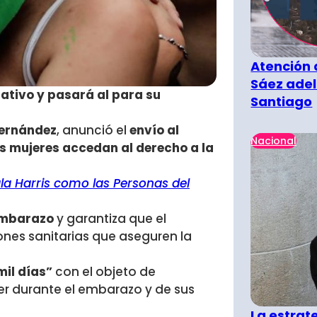
Atención 
Sáez adel
lativo y pasará al para su
Santiago
Fernández
, anunció el
envío al
Nacional
s mujeres accedan al derecho a la
la Harris como las Personas del
 embarazo
y garantiza que el
ones sanitarias que aseguren la
il días”
con el objeto de
jer durante el embarazo y de sus
La estra