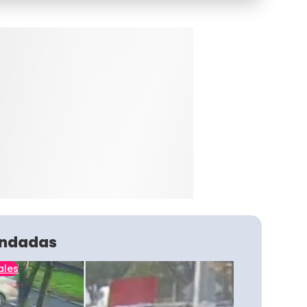
ndadas
ales