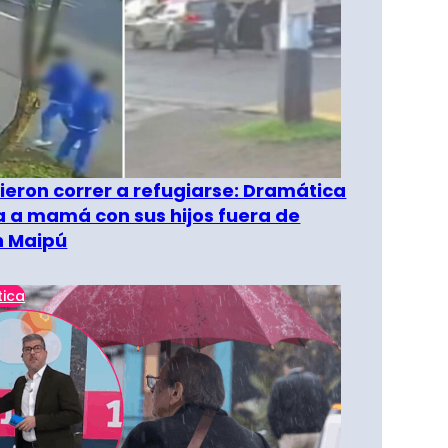
ieron correr a refugiarse: Dramática
 a mamá con sus hijos fuera de
n Maipú
tica