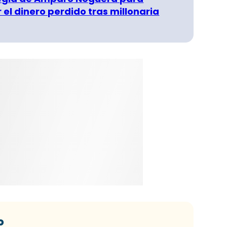
 el dinero perdido tras millonaria
o