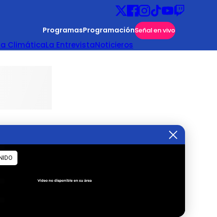
Programas
Programación
Señal en vivo
ta Climática
La Entrevista
Noticieros