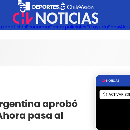
azanoticias
Economía
Casos policiales
Te ayuda
Show
Aler
rgentina aprobó
 Ahora pasa al