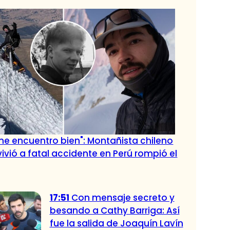
me encuentro bien": Montañista chileno
ivió a fatal accidente en Perú rompió el
17:51
Con mensaje secreto y
besando a Cathy Barriga: Así
fue la salida de Joaquín Lavín