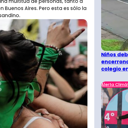
una multitud de personas, tanto a
 Buenos Aires. Pero esta es sólo la
sandino.
Niños deb
encerrona
colegio e
Alerta Climá