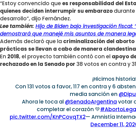
“Estoy convencido que
es responsabilidad del Esta
quienes deciden interrumpir su embarazo
durante
desarrollo”, dijo Fernández.
Lee también:
Hijo de Biden bajo investigación fiscal:
demostrará que manejé mis asuntos de manera leg
Además declaró que la
criminalización del aborto
prácticas se llevan a cabo de manera clandestina
En
2018
, el proyecto también contó con el
apoyo de
rechazado en la Senado por
38 votos en contra y 31
¡Hicimos historia
Con 131 votos a favor, 117 en contra y 6 abste
media sanción en
@Dipu
Ahora le toca al
@SenadoArgentina
votar a
completar el corazón 💚
#AbortoLega
pic.twitter.com/KnPCovqTX2
— Amnistía Interna
December 11, 202