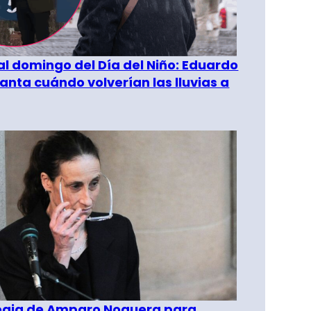
al domingo del Día del Niño: Eduardo
anta cuándo volverían las lluvias a
tegia de Amparo Noguera para