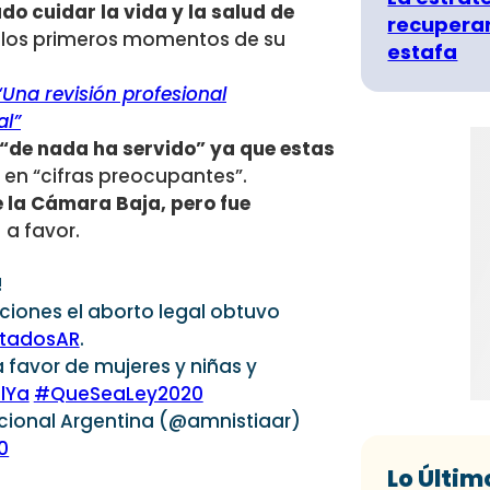
do cuidar la vida y la salud de
recuperar
 los primeros momentos de su
estafa
 “Una revisión profesional
al”
 “de nada ha servido” ya que estas
en “cifras preocupantes”.
 la Cámara Baja, pero fue
 a favor.
!
nciones el aborto legal obtuvo
tadosAR
.
 favor de mujeres y niñas y
lYa
#QueSeaLey2020
cional Argentina (@amnistiaar)
0
Lo Últim