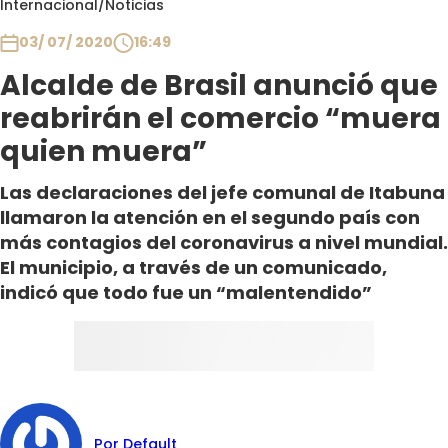
Internacional
/
Noticias
Club De La Comedia
Contigo en Directo
03/ 07/ 2020
16:49
Plan Perfecto
Alcalde de Brasil anunció que
El Tiempo
reabrirán el comercio “muera
Sabingo
quien muera”
Todos Los Programas
Las declaraciones del jefe comunal de Itabuna
llamaron la atención en el segundo país con
más contagios del coronavirus a nivel mundial.
El municipio, a través de un comunicado,
indicó que todo fue un “malentendido”
Por Default