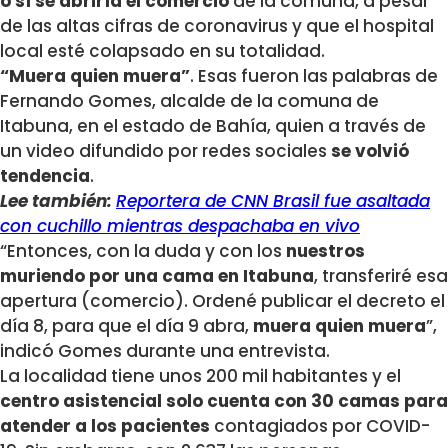
o sí se abriría el comercio
de la comuna, a pesar
de las altas cifras de coronavirus y que el hospital
local esté colapsado en su totalidad.
“Muera quien muera”
. Esas fueron las palabras de
Fernando Gomes, alcalde de la comuna de
Itabuna, en el estado de Bahía, quien a través de
un video difundido por redes sociales
se volvió
tendencia
.
Lee también:
Reportera de CNN Brasil fue asaltada
con cuchillo mientras despachaba en vivo
“Entonces, con la duda y con los
nuestros
muriendo por una cama en Itabuna
, transferiré esa
apertura (comercio). Ordené publicar el decreto el
día 8, para que el día 9 abra,
muera quien muera
”,
indicó Gomes durante una entrevista.
La localidad tiene unos 200 mil habitantes y el
centro asistencial solo cuenta con 30 camas para
atender a los pacientes
contagiados por COVID-