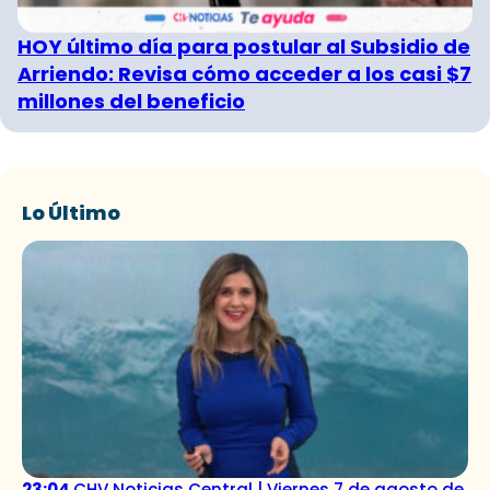
HOY último día para postular al Subsidio de
Arriendo: Revisa cómo acceder a los casi $7
millones del beneficio
Lo Último
23:04
CHV Noticias Central | Viernes 7 de agosto de