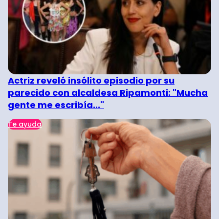
Actriz reveló insólito episodio por su
parecido con alcaldesa Ripamonti: "Mucha
gente me escribía..."
Te ayuda