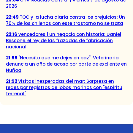
2026
22:49
TOC y la lucha diaria contra los prejuicios: Un
70% de los chilenos con este trastorno no se trata
22:16
Vencedores | Un negocio con historia: Daniel
Bessone, el rey de las frazadas de fabricación
nacional
21:55
"Necesito que me dejes en paz": Veterinaria
denuncia un año de acoso por parte de excliente en
Ñuñoa
21:52
Visitas inesperadas del mar: Sorpresa en
redes por registros de lobos marinos con "espíritu
terrenal"