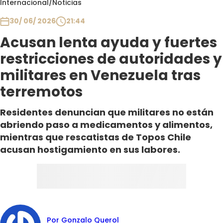
Internacional
/
Noticias
Club De La Comedia
Contigo en Directo
30/ 06/ 2026
21:44
Plan Perfecto
Acusan lenta ayuda y fuertes
El Tiempo
restricciones de autoridades y
Sabingo
militares en Venezuela tras
Todos Los Programas
terremotos
Residentes denuncian que militares no están
abriendo paso a medicamentos y alimentos,
mientras que rescatistas de Topos Chile
acusan hostigamiento en sus labores.
Por Gonzalo Querol