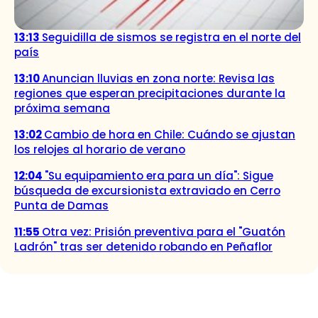
13:13
Seguidilla de sismos se registra en el norte del
país
13:10
Anuncian lluvias en zona norte: Revisa las
regiones que esperan precipitaciones durante la
próxima semana
13:02
Cambio de hora en Chile: Cuándo se ajustan
los relojes al horario de verano
12:04
"Su equipamiento era para un día": Sigue
búsqueda de excursionista extraviado en Cerro
Punta de Damas
11:55
Otra vez: Prisión preventiva para el "Guatón
Ladrón" tras ser detenido robando en Peñaflor