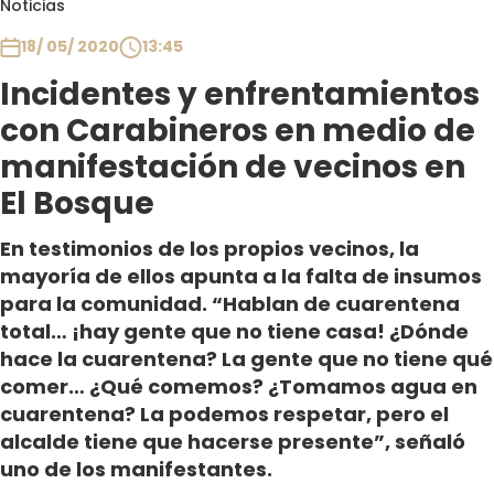
Noticias
Club De La Comedia
Contigo en Directo
18/ 05/ 2020
13:45
Plan Perfecto
Incidentes y enfrentamientos
El Tiempo
con Carabineros en medio de
Sabingo
manifestación de vecinos en
Todos Los Programas
El Bosque
En testimonios de los propios vecinos, la
mayoría de ellos apunta a la falta de insumos
para la comunidad. “Hablan de cuarentena
total… ¡hay gente que no tiene casa! ¿Dónde
hace la cuarentena? La gente que no tiene qué
comer… ¿Qué comemos? ¿Tomamos agua en
cuarentena? La podemos respetar, pero el
alcalde tiene que hacerse presente”, señaló
uno de los manifestantes.