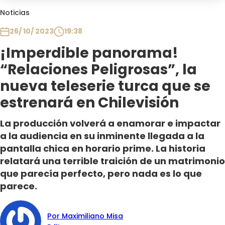
Club De La Comedia
Noticias
Contigo en Directo
26/ 10/ 2023
19:38
Plan Perfecto
¡Imperdible panorama!
El Tiempo
“Relaciones Peligrosas”, la
Sabingo
Todos Los Programas
nueva teleserie turca que se
estrenará en Chilevisión
La producción volverá a enamorar e impactar
a la audiencia en su inminente llegada a la
pantalla chica en horario prime. La historia
relatará una terrible traición de un matrimonio
que parecía perfecto, pero nada es lo que
parece.
Por Maximiliano Misa