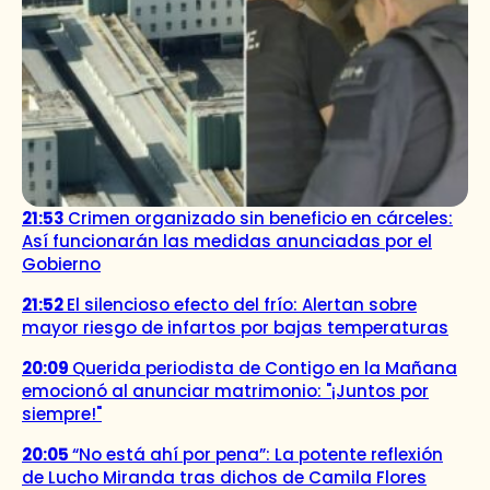
21:53
Crimen organizado sin beneficio en cárceles:
Así funcionarán las medidas anunciadas por el
Gobierno
21:52
El silencioso efecto del frío: Alertan sobre
mayor riesgo de infartos por bajas temperaturas
20:09
Querida periodista de Contigo en la Mañana
emocionó al anunciar matrimonio: "¡Juntos por
siempre!"
20:05
“No está ahí por pena”: La potente reflexión
de Lucho Miranda tras dichos de Camila Flores