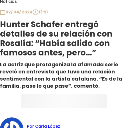
Noticias
Club De La Comedia
Contigo en Directo
02/ 04/ 2024
13:51
Plan Perfecto
Hunter Schafer entregó
El Tiempo
detalles de su relación con
Sabingo
Rosalía: “Había salido con
Todos Los Programas
famosos antes, pero…”
La actriz que protagoniza la afamada serie
reveló en entrevista que tuvo una relación
sentimental con la artista catalana. “Es de la
familia, pase lo que pase”, comentó.
Por Carla López