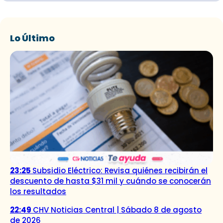
Lo Último
23:25
Subsidio Eléctrico: Revisa quiénes recibirán el
descuento de hasta $31 mil y cuándo se conocerán
los resultados
22:49
CHV Noticias Central | Sábado 8 de agosto
de 2026