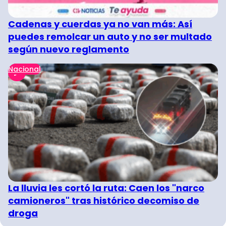
Cadenas y cuerdas ya no van más: Así
puedes remolcar un auto y no ser multado
según nuevo reglamento
Nacional
La lluvia les cortó la ruta: Caen los "narco
camioneros" tras histórico decomiso de
droga