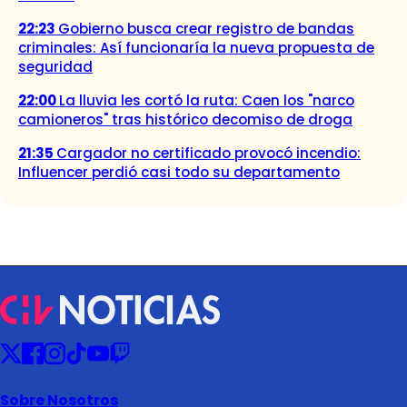
22:23
Gobierno busca crear registro de bandas
criminales: Así funcionaría la nueva propuesta de
seguridad
22:00
La lluvia les cortó la ruta: Caen los "narco
camioneros" tras histórico decomiso de droga
21:35
Cargador no certificado provocó incendio:
Influencer perdió casi todo su departamento
Sobre Nosotros