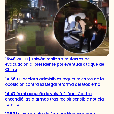
15:48
VIDEO | Taiwán realiza simulacros de
evacuación al presidente por eventual ataque de
China
14:56
TC declara admisibles requerimientos de la
oposición contra la Megarreforma del Gobierno
14:47
"A mi pequeño le volvió...": Dani Castro
encendió las alarmas tras recibir sensible noticia
familiar
13:53
La estrategia de Amparo Noguera para