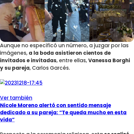
Aunque no especificó un número, a juzgar por las
imágenes,
a la boda asistieron cientos de
invitados e invitadas
, entre ellas,
Vanessa Borghi
y su pareja
, Carlos Garcés.
Ver también
Nicole Moreno alertó con sentido mensaje
dedicado a su pareja: “Te queda mucho en esta
vida”