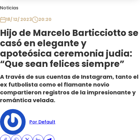
Club De La Comedia
Noticias
Contigo en Directo
18/ 12/ 2023
20:20
Plan Perfecto
Hijo de Marcelo Barticciotto se
El Tiempo
casó en elegante y
Sabingo
Todos Los Programas
apoteósica ceremonia judia:
“Que sean felices siempre”
A través de sus cuentas de Instagram, tanto el
ex futbolista como el flamante novio
compartieron registros de la impresionante y
romántica velada.
Por Default