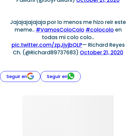
Jajajajajajaja por lo menos me hizo reir este
meme..
#VamosColoColo
#colocolo
en
todas mi colo colo..
pic.twitter.com/zpJjyjbQLP
— Richard Reyes
Ch. (@Richard89737683)
October 21, 2020
Seguir en
Seguir en