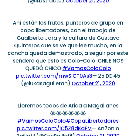
(@4bstract0)
October 21, 2020
Ahí están los frutos, punteros de grupo en
copa libertadores, con el trabajo de
Gualberto Jara y la cultura de Gustavo
Quinteros que se ve que lee mucho, en la
cancha queda demostrado, a seguir por este
sendero que esto es Colo-Colo. CHILE NOS
QUEDÓ CHICO!
#VamosColoColo
pic.twitter.com/mwSICT0As3
— 25 DE 45
(@lukasaguileran)
October 21, 2020
Lloremos todos de Arica a Magallanes
😭😭😭😭😭😭
#VamosColoColo
#CopaLibertadores
pic.twitter.com/jC5Z8dKaFM
— An7onio
Paillafil (@SoyPaillafil)
October 21, 2020