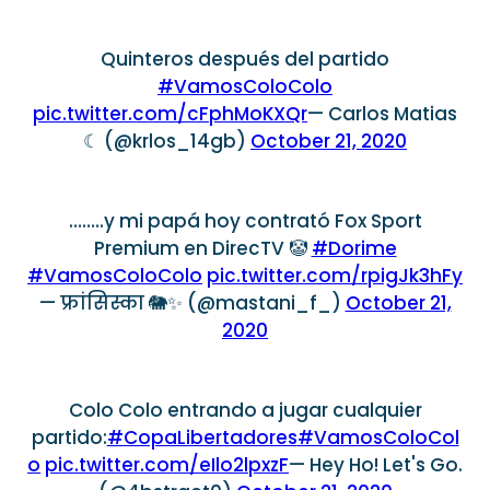
Quinteros después del partido
#VamosColoColo
pic.twitter.com/cFphMoKXQr
— Carlos Matias
☾ (@krlos_14gb)
October 21, 2020
……..y mi papá hoy contrató Fox Sport
Premium en DirecTV 🤡
#Dorime
#VamosColoColo
pic.twitter.com/rpigJk3hFy
— फ्रांसिस्का 🐘✨ (@mastani_f_)
October 21,
2020
Colo Colo entrando a jugar cualquier
partido:
#CopaLibertadores
#VamosColoCol
o
pic.twitter.com/eIlo2lpxzF
— Hey Ho! Let's Go.