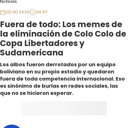
Noticias
Club De La Comedia
Contigo en Directo
21/ 10/ 2020
00:57
Plan Perfecto
Fuera de todo: Los memes de
El Tiempo
la eliminación de Colo Colo de
Sabingo
Copa Libertadores y
Todos Los Programas
Sudamericana
Los albos fueron derrotados por un equipo
boliviano en su propio estadio y quedaron
fuera de toda competencia internacional. Eso
es sinónimo de burlas en redes sociales, las
que no se hicieron esperar.