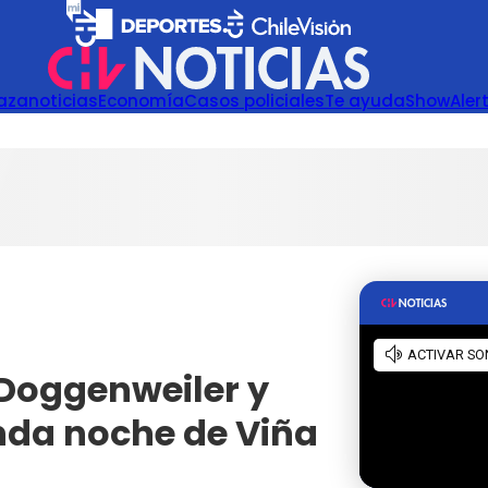
azanoticias
Economía
Casos policiales
Te ayuda
Show
Aler
 Doggenweiler y
nda noche de Viña