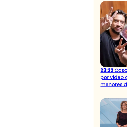
23:22
Caso
por video 
menores 