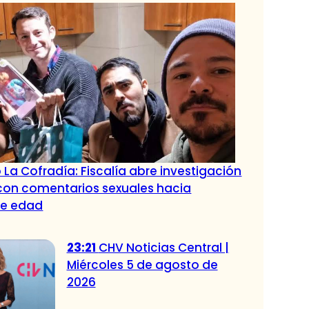
 La Cofradía: Fiscalía abre investigación
con comentarios sexuales hacia
de edad
23:21
CHV Noticias Central |
Miércoles 5 de agosto de
2026