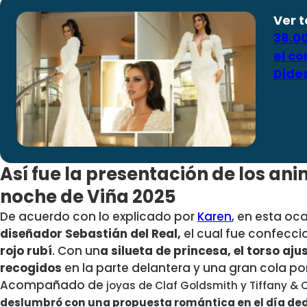
Ver 
38.00
el c
Dide
Así fue la presentación de los a
noche de Viña 2025
De acuerdo con lo explicado por
Karen
, en esta oca
diseñador Sebastián del Real,
el cual fue confecc
rojo rubí
. Con un
a silueta de princesa, el torso a
recogidos
en la parte delantera y una gran cola por
Acompañado de
joyas de Claf Goldsmith y
Tiffany & C
deslumbró con una propuesta romántica en el día ded