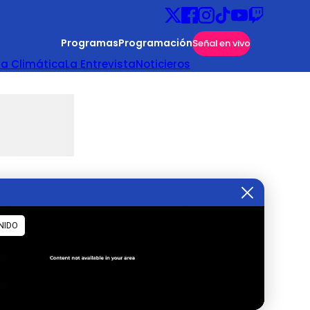
Programas
Programación
Señal en vivo
ta Climática
La Entrevista
Noticieros