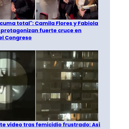
 cuma total": Camila Flores y Fabiola
 protagonizan fuerte cruce en
del Congreso
e video tras femicidio frustrado: Así