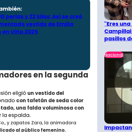
también:
0 perlas y 22 kilos: Así se creó
"Eres una
omentado vestido de Emilia
Campillai
s en Viña 2025
pasillos 
Nacional
nimadores en la segunda
sión eligió
un vestido del
ionado
con tafetán de seda color
justado, una falda voluminosa con
 la espalda.
o.,
y zapatos Zara, la animadora
Impactant
icado al público femenino.