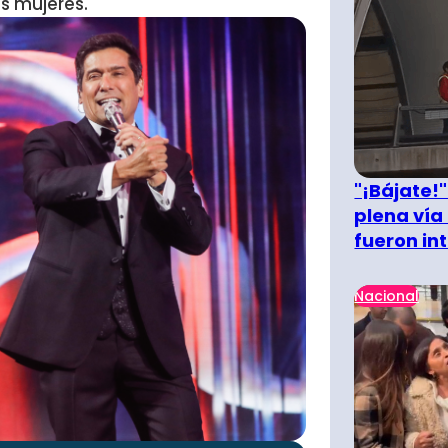
s mujeres.
"¡Bájate!
plena vía 
fueron in
Nacional