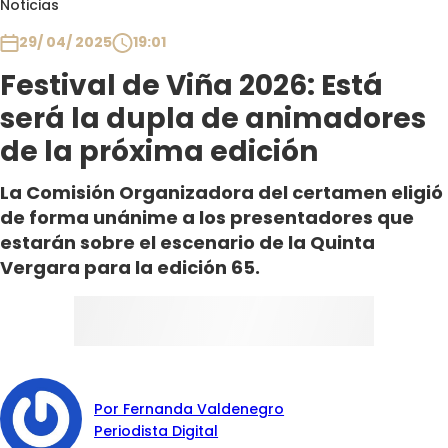
Noticias
Club De La Comedia
Contigo en Directo
29/ 04/ 2025
19:01
Plan Perfecto
Festival de Viña 2026: Está
El Tiempo
será la dupla de animadores
Sabingo
de la próxima edición
Todos Los Programas
La Comisión Organizadora del certamen eligió
de forma unánime a los presentadores que
estarán sobre el escenario de la Quinta
Vergara para la edición 65.
Por Fernanda Valdenegro
Periodista Digital