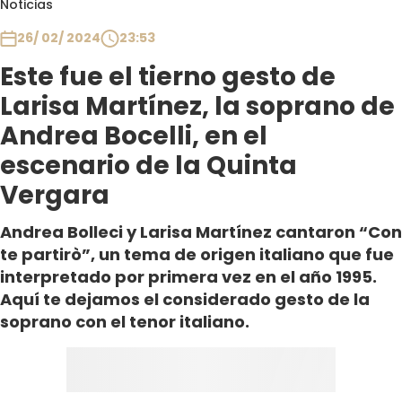
Noticias
Club De La Comedia
Contigo en Directo
26/ 02/ 2024
23:53
Plan Perfecto
Este fue el tierno gesto de
El Tiempo
Larisa Martínez, la soprano de
Sabingo
Andrea Bocelli, en el
Todos Los Programas
escenario de la Quinta
Vergara
Andrea Bolleci y Larisa Martínez cantaron “Con
te partirò”, un tema de origen italiano que fue
interpretado por primera vez en el año 1995.
Aquí te dejamos el considerado gesto de la
soprano con el tenor italiano.