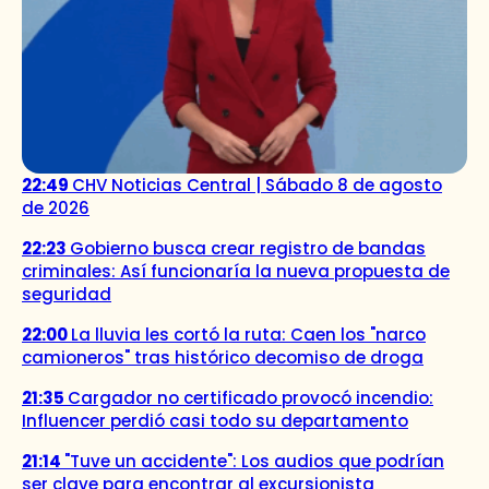
22:49
CHV Noticias Central | Sábado 8 de agosto
de 2026
22:23
Gobierno busca crear registro de bandas
criminales: Así funcionaría la nueva propuesta de
seguridad
22:00
La lluvia les cortó la ruta: Caen los "narco
camioneros" tras histórico decomiso de droga
21:35
Cargador no certificado provocó incendio:
Influencer perdió casi todo su departamento
21:14
"Tuve un accidente": Los audios que podrían
ser clave para encontrar al excursionista