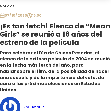
Club De La Comedia
Noticias
Contigo en Directo
07/ 10/ 2020
15:00
Plan Perfecto
¡Es tan fetch! Elenco de “Mean
El Tiempo
Girls” se reunió a 16 años del
Sabingo
Todos Los Programas
estreno de la película
Para celebrar el Día de Chicas Pesadas, el
elenco de la exitosa película de 2004 se reunió
en la fecha más fetch del año, para
hablar sobre el film, de la posibilidad de hacer
una secuela y de la importancia del voto, de
cara a las próximas elecciones en Estados
Unidos.
Por Default