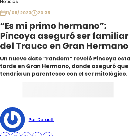
Noticias
Club De La Comedia
Contigo en Directo
11/ 09/ 2023
20:35
Plan Perfecto
“Es mi primo hermano”:
El Tiempo
Pincoya aseguró ser familiar
Sabingo
del Trauco en Gran Hermano
Todos Los Programas
Un nuevo dato “random” reveló Pincoya esta
tarde en Gran Hermano, donde aseguró que
tendría un parentesco con el ser mitológico.
Por Default