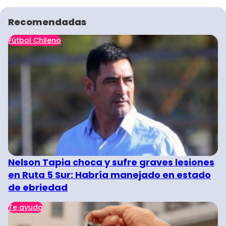
Recomendadas
Fútbol Chileno
Nelson Tapia choca y sufre graves lesiones
en Ruta 5 Sur: Habría manejado en estado
de ebriedad
Te ayuda