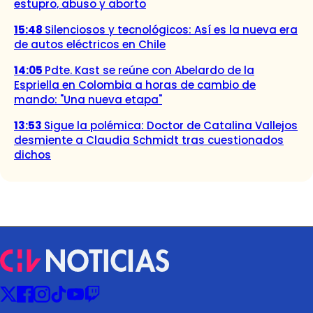
estupro, abuso y aborto
15:48
Silenciosos y tecnológicos: Así es la nueva era
de autos eléctricos en Chile
14:05
Pdte. Kast se reúne con Abelardo de la
Espriella en Colombia a horas de cambio de
mando: "Una nueva etapa"
13:53
Sigue la polémica: Doctor de Catalina Vallejos
desmiente a Claudia Schmidt tras cuestionados
dichos