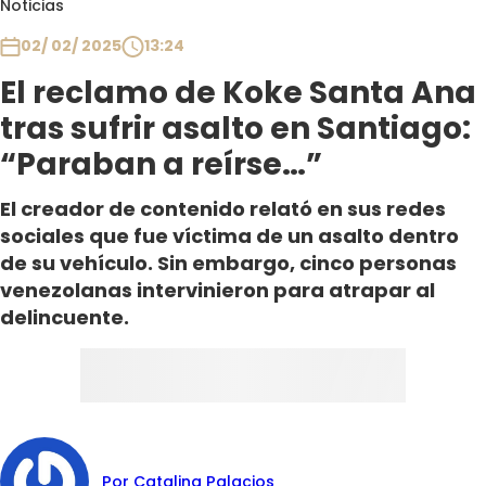
Noticias
Club De La Comedia
Contigo en Directo
02/ 02/ 2025
13:24
Plan Perfecto
El reclamo de Koke Santa Ana
El Tiempo
tras sufrir asalto en Santiago:
Sabingo
“Paraban a reírse…”
Todos Los Programas
El creador de contenido relató en sus redes
sociales que fue víctima de un asalto dentro
de su vehículo. Sin embargo, cinco personas
venezolanas intervinieron para atrapar al
delincuente.
Por Catalina Palacios