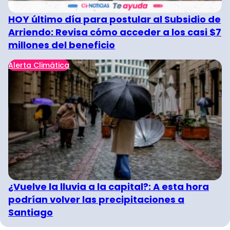
HOY último día para postular al Subsidio de
Arriendo: Revisa cómo acceder a los casi $7
millones del beneficio
Alerta Climática
¿Vuelve la lluvia a la capital?: A esta hora
podrían volver las precipitaciones a
Santiago