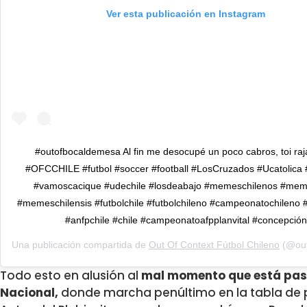
Ver esta publicación en Instagram
#outofbocaldemesa Al fin me desocupé un poco cabros, toi raj
#OFCCHILE #futbol #soccer #football #LosCruzados #Ucatolica 
#vamoscacique #udechile #losdeabajo #memeschilenos #mem
#memeschilensis #futbolchile #futbolchileno #campeonatochileno #
#anfpchile #chile #campeonatoafpplanvital #concepción
Una publicación compartida de
Out Of Context Fútbol Chileno
(@outofcon
Todo esto en alusión al
mal momento que está pasa
Nacional,
donde marcha penúltimo en la tabla de 