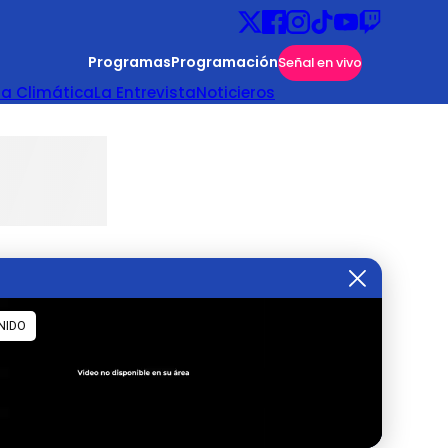
Programas
Programación
Señal en vivo
ta Climática
La Entrevista
Noticieros