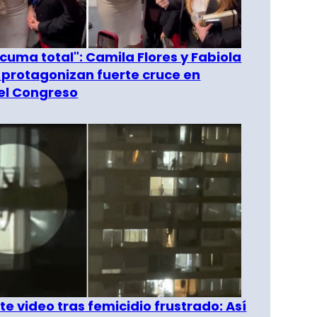
 cuma total": Camila Flores y Fabiola
 protagonizan fuerte cruce en
del Congreso
e video tras femicidio frustrado: Así