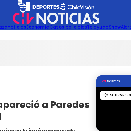
azanoticias
Economía
Casos policiales
Te ayuda
Show
Aler
 apareció a Paredes
l
 un joven le jugó una pesada