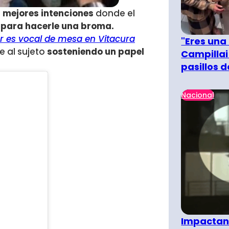
s mejores intenciones
donde el
 para hacerle una broma.
er es vocal de mesa en Vitacura
"Eres una
e al sujeto
sosteniendo un papel
Campillai
pasillos 
Nacional
Impactant