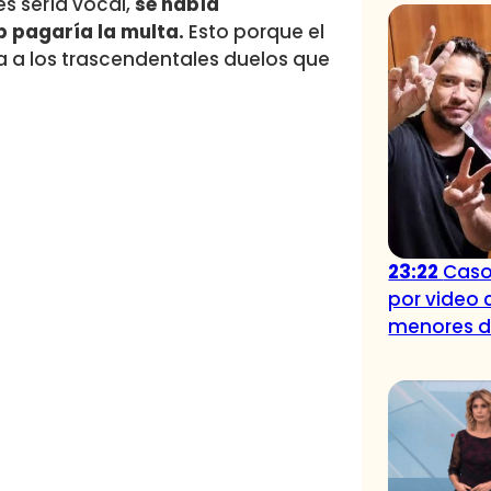
es sería vocal,
se había
ub pagaría la multa.
Esto porque el
 a los trascendentales duelos que
23:22
Caso
por video 
menores 