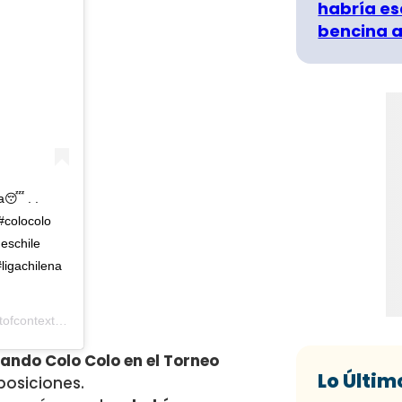
habría es
bencina a
a😴 . .
#colocolo
eschile
ligachilena
textfutchile) el
25 Oct, 2020 a las 4:02 PDT
ndo Colo Colo en el Torneo
Lo Últim
posiciones.