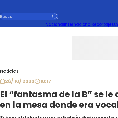
Nacional
Internacional
Reportajes
C
Noticias
26/ 10/ 2020
10:17
El “fantasma de la B” se le
en la mesa donde era voca
Si bien el delantero no se habría dado cuenta,