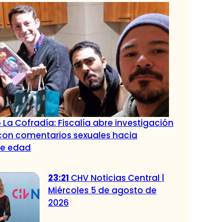
 La Cofradía: Fiscalía abre investigación
con comentarios sexuales hacia
de edad
23:21
CHV Noticias Central |
Miércoles 5 de agosto de
2026