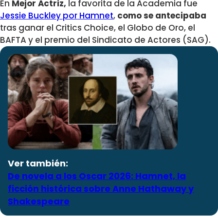
En
Mejor Actriz,
la favorita de la Academia fue
Jessie Buckley por Hamnet
,
como se antecipaba
tras ganar el Critics Choice, el Globo de Oro, el
BAFTA y el premio del Sindicato de Actores (SAG).
Ver también:
De novela a los Oscar 2026: Hamnet, la
ficción histórica sobre Anne Hathaway y
Shakespeare