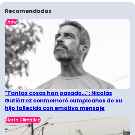
Recomendadas
Show
"Tantas cosas han pasado...": Nicolás
Gutiérrez conmemoró cumpleaños de su
hijo fallecido con emotivo mensaje
Alerta Climática