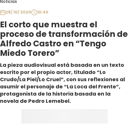
Noticias
Club De La Comedia
Contigo en Directo
28/ 10/ 2020
10:40
Plan Perfecto
El corto que muestra el
El Tiempo
proceso de transformación de
Sabingo
Alfredo Castro en “Tengo
Todos Los Programas
Miedo Torero”
La pieza audiovisual está basada en un texto
escrito por el propio actor, titulado “Lo
Crudo/La Piel/Lo Cruel”, con sus reflexiones al
asumir el personaje de “La Loca del Frente”,
protagonista de la historia basada en la
novela de Pedro Lemebel.