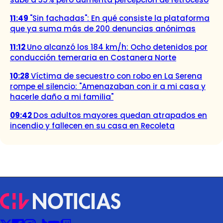
11:49
"Sin fachadas": En qué consiste la plataforma
que ya suma más de 200 denuncias anónimas
11:12
Uno alcanzó los 184 km/h: Ocho detenidos por
conducción temeraria en Costanera Norte
10:28
Víctima de secuestro con robo en La Serena
rompe el silencio: "Amenazaban con ir a mi casa y
hacerle daño a mi familia"
09:42
Dos adultos mayores quedan atrapados en
incendio y fallecen en su casa en Recoleta