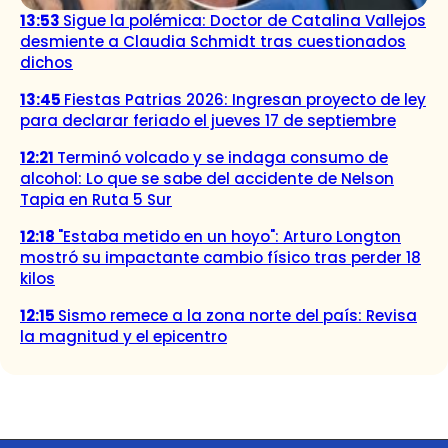
13:53
Sigue la polémica: Doctor de Catalina Vallejos
desmiente a Claudia Schmidt tras cuestionados
dichos
13:45
Fiestas Patrias 2026: Ingresan proyecto de ley
para declarar feriado el jueves 17 de septiembre
12:21
Terminó volcado y se indaga consumo de
alcohol: Lo que se sabe del accidente de Nelson
Tapia en Ruta 5 Sur
12:18
"Estaba metido en un hoyo": Arturo Longton
mostró su impactante cambio físico tras perder 18
kilos
12:15
Sismo remece a la zona norte del país: Revisa
la magnitud y el epicentro