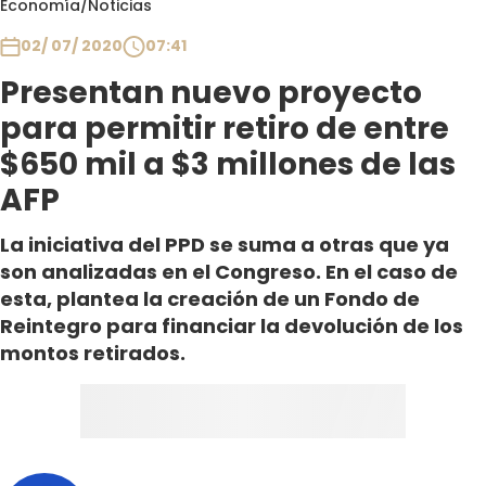
Economía
/
Noticias
Club De La Comedia
Contigo en Directo
02/ 07/ 2020
07:41
Plan Perfecto
Presentan nuevo proyecto
El Tiempo
para permitir retiro de entre
Sabingo
$650 mil a $3 millones de las
Todos Los Programas
AFP
La iniciativa del PPD se suma a otras que ya
son analizadas en el Congreso. En el caso de
esta, plantea la creación de un Fondo de
Reintegro para financiar la devolución de los
montos retirados.