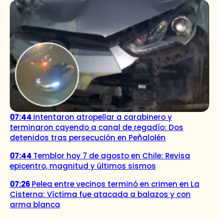
07:44
Intentaron atropellar a carabinero y
terminaron cayendo a canal de regadío: Dos
detenidos tras persecución en Peñalolén
07:44
Temblor hoy 7 de agosto en Chile: Revisa
epicentro, magnitud y últimos sismos
07:26
Pelea entre vecinos terminó en crimen en La
Cisterna: Víctima fue atacada a balazos y con
arma blanca