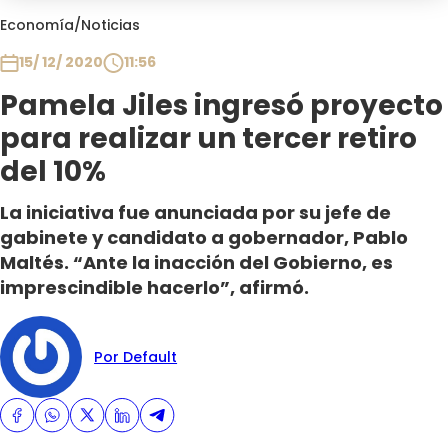
Club De La Comedia
Economía
/
Noticias
Contigo en Directo
15/ 12/ 2020
11:56
Plan Perfecto
Pamela Jiles ingresó proyecto
El Tiempo
para realizar un tercer retiro
Sabingo
Todos Los Programas
del 10%
La iniciativa fue anunciada por su jefe de
gabinete y candidato a gobernador, Pablo
Maltés. “Ante la inacción del Gobierno, es
imprescindible hacerlo”, afirmó.
Por Default