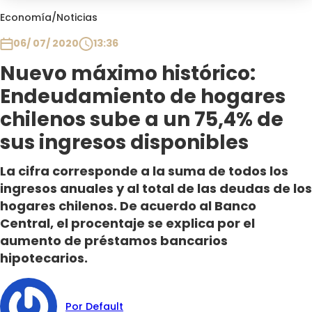
Club De La Comedia
Economía
/
Noticias
Contigo en Directo
06/ 07/ 2020
13:36
Plan Perfecto
Nuevo máximo histórico:
El Tiempo
Endeudamiento de hogares
Sabingo
Todos Los Programas
chilenos sube a un 75,4% de
sus ingresos disponibles
La cifra corresponde a la suma de todos los
ingresos anuales y al total de las deudas de los
hogares chilenos. De acuerdo al Banco
Central, el procentaje se explica por el
aumento de préstamos bancarios
hipotecarios.
Por Default