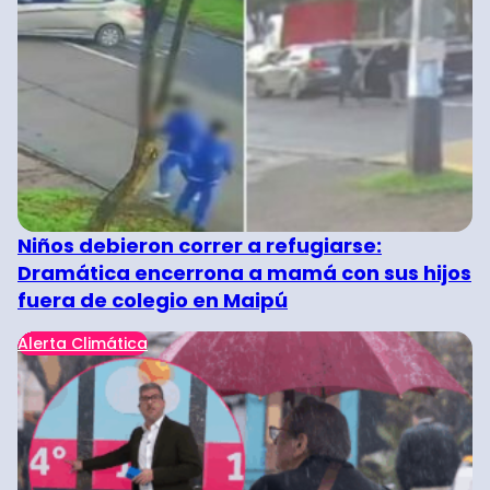
Niños debieron correr a refugiarse:
Dramática encerrona a mamá con sus hijos
fuera de colegio en Maipú
Alerta Climática