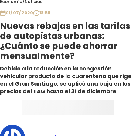
Economía
/
Noticias
Club De La Comedia
Contigo en Directo
01/ 07/ 2020
18:58
Plan Perfecto
Nuevas rebajas en las tarifas
El Tiempo
de autopistas urbanas:
Sabingo
¿Cuánto se puede ahorrar
Todos Los Programas
mensualmente?
Debido a la reducción en la congestión
vehicular producto de la cuarentena que rige
en el Gran Santiago, se aplicó una baja en los
precios del TAG hasta el 31 de diciembre.